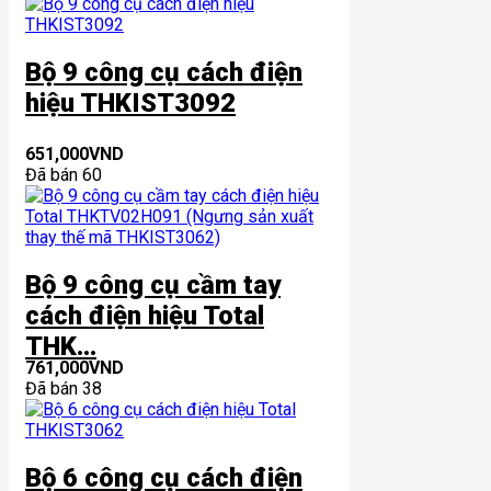
Bộ 9 công cụ cách điện
hiệu THKIST3092
651,000
VND
Đã bán 60
Bộ 9 công cụ cầm tay
cách điện hiệu Total
THK...
761,000
VND
Đã bán 38
Bộ 6 công cụ cách điện