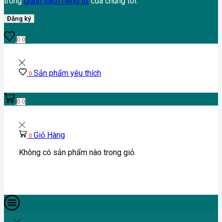
trong
chính sách riêng tư
của chúng tôi.
Đăng ký
0
0
Sản phẩm yêu thích
0
0
0
Giỏ Hàng
0
Không có sản phẩm nào trong giỏ.