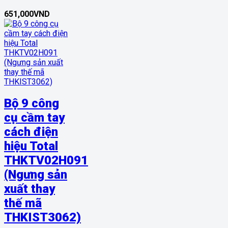
651,000
VND
Bộ 9 công
cụ cầm tay
cách điện
hiệu Total
THKTV02H091
(Ngưng sản
xuất thay
thế mã
THKIST3062)