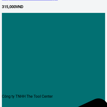
315,000
VND
Công ty TNHH The Tool Center