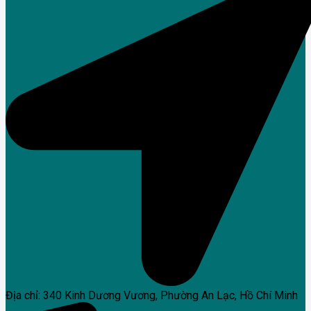
Địa chỉ: 340 Kinh Dương Vương, Phường An Lạc, Hồ Chí Minh