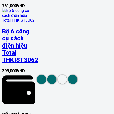
761,000
VND
Bộ 6 công
cụ cách
điện hiệu
Total
THKIST3062
399,000
VND