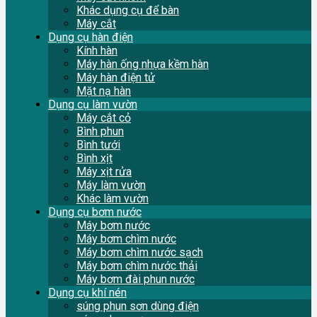
Khác dụng cụ để bàn
Máy cắt
Dụng cụ hàn điện
Kính hàn
Máy hàn ống nhựa kềm hàn
Máy hàn điện tử
Mặt nạ hàn
Dụng cụ làm vườn
Máy cắt cỏ
Bình phun
Bình tưới
Bình xịt
Máy xịt rửa
Máy làm vườn
Khác làm vườn
Dụng cụ bơm nước
Máy bơm nước
Máy bơm chìm nước
Máy bơm chìm nước sạch
Máy bơm chìm nước thải
Máy bơm đài phun nước
Dụng cụ khí nén
súng phun sơn dùng điện