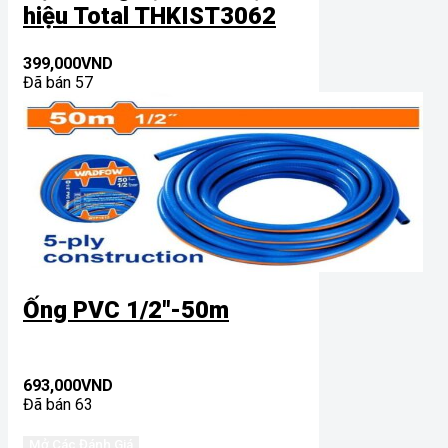
hiệu Total THKIST3062
399,000
VND
Đã bán 57
Ống PVC 1/2″-50m
693,000
VND
Đã bán 63
Mở Các Đánh Giá