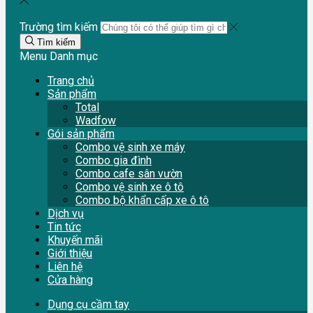
Trường tìm kiếm
Tìm kiếm
Menu
Danh mục
Trang chủ
Sản phẩm
Total
Wadfow
Gói sản phẩm
Combo vệ sinh xe máy
Combo gia đình
Combo cafe sân vườn
Combo vệ sinh xe ô tô
Combo bộ khẩn cấp xe ô tô
Dịch vụ
Tin tức
Khuyến mãi
Giới thiệu
Liên hệ
Cửa hàng
Dụng cụ cầm tay