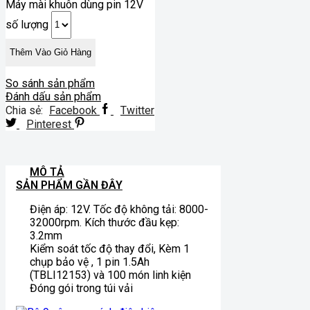
Máy mài khuôn dùng pin 12V
số lượng
Thêm Vào Giỏ Hàng
So sánh sản phẩm
Đánh dấu sản phẩm
Chia sẻ:
Facebook
Twitter
Pinterest
MÔ TẢ
SẢN PHẨM GẦN ĐÂY
Điện áp: 12V. Tốc độ không tải: 8000-
32000rpm. Kích thước đầu kẹp:
3.2mm
Kiểm soát tốc độ thay đổi, Kèm 1
chụp bảo vệ , 1 pin 1.5Ah
(TBLI12153) và 100 món linh kiện
Đóng gói trong túi vải