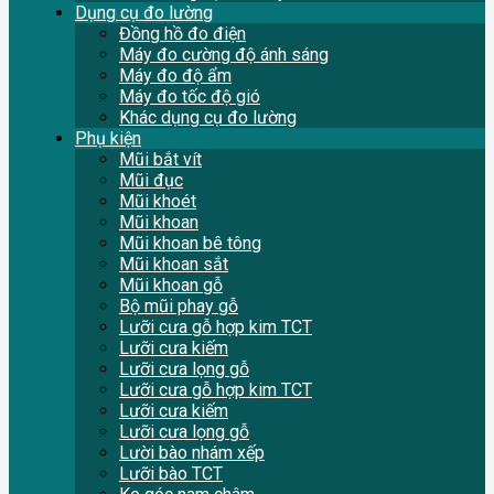
Dụng cụ đo lường
Đồng hồ đo điện
Máy đo cường độ ánh sáng
Máy đo độ ẩm
Máy đo tốc độ gió
Khác dụng cụ đo lường
Phụ kiện
Mũi bắt vít
Mũi đục
Mũi khoét
Mũi khoan
Mũi khoan bê tông
Mũi khoan sắt
Mũi khoan gỗ
Bộ mũi phay gỗ
Lưỡi cưa gỗ hợp kim TCT
Lưỡi cưa kiếm
Lưỡi cưa lọng gỗ
Lưỡi cưa gỗ hợp kim TCT
Lưỡi cưa kiếm
Lưỡi cưa lọng gỗ
Lười bào nhám xếp
Lưỡi bào TCT