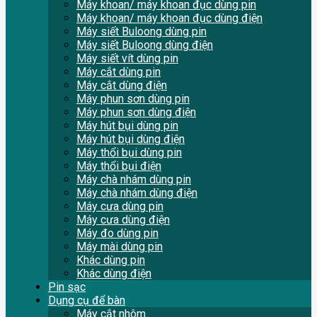
Máy khoan/ máy khoan đục dùng pin
Máy khoan/ máy khoan đục dùng điện
Máy siết Buloong dùng pin
Máy siết Buloong dùng điện
Máy siết vít dùng pin
Máy cắt dùng pin
Máy cắt dùng điện
Máy phun sơn dùng pin
Máy phun sơn dùng điện
Máy hút bụi dùng pin
Máy hút bụi dùng điện
Máy thổi bụi dùng pin
Máy thổi bụi điện
Máy chà nhám dùng pin
Máy chà nhám dùng điện
Máy cưa dùng pin
Máy cưa dùng điện
Máy đo dùng pin
Máy mài dùng pin
Khác dùng pin
Khác dùng điện
Pin sạc
Dụng cụ để bàn
Máy cắt nhôm