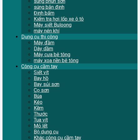
súng phun sơn
súng bắn đinh
Đinh bấm
Kiểm tra hơi lốp xe ô tô
Máy siết Buloong
máy nén khí
Dụng cụ thi công
Máy đầm
Dây dầm
Máy cưa bê tông
máy xoa nền bê tông
Công cụ cầm tay
Siết vít
Bay hồ
Bay sủi sơn
Cọ sơn
Búa
Kéo
Kềm
Thước
Tua vít
Mỏ lết
Bộ dụng cụ
Khác công cụ cầm tay