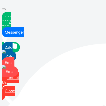
Gọi
0283
622
6629
Messenger
Zalo
Email
Contact
Us
Close