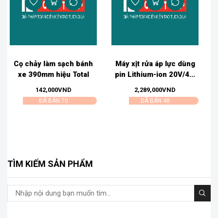
Cọ chảy làm sạch bánh
Máy xịt rửa áp lực dùng
xe 390mm hiệu Total
pin Lithium-ion 20V/4...
TGT...
142,000
VND
2,289,000
VND
ĐÃ BÁN 70
ĐÃ BÁN 48
TÌM KIẾM SẢN PHẨM