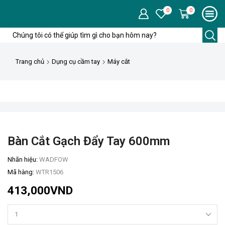
0
0
Trường
tìm
kiếm
Trang chủ
Dụng cụ cầm tay
Máy cắt
Bàn Cắt Gạch Đẩy Tay 600mm
Nhãn hiệu:
WADFOW
Mã hàng:
WTR1506
413,000
VND
Bàn