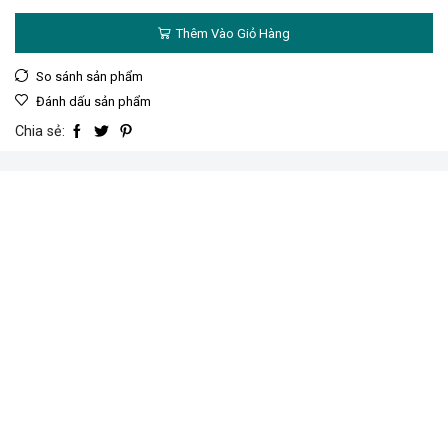
cắt
gạch
Thêm Vào Giỏ Hàng
đẩy
tay
600mm
So sánh sản phẩm
số
Đánh dấu sản phẩm
lượng
Chia sẻ: