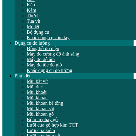
Kéo
Kềm
Thước
Tua vít
Mỏ lết
Bộ dụng cụ
Khác công cụ cầm tay
Dụng cụ đo lường
Đồng hồ đo điện
Máy đo cường độ ánh sáng
Máy đo độ ẩm
Máy đo tốc độ gió
Khác dụng cụ đo lường
Phụ kiện
Mũi bắt vít
Mũi đục
Mũi khoét
Mũi khoan
Mũi khoan bê tông
Mũi khoan sắt
Mũi khoan gỗ
Bộ mũi phay gỗ
Lưỡi cưa gỗ hợp kim TCT
Lưỡi cưa kiếm
Lưỡi cưa lọng gỗ