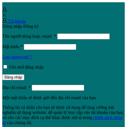
Tài khoản
Đăng nhập
Đăng ký
Tên người dùng hoặc email
*
Mật khẩu
*
Lost password ?
Ghi nhớ đăng nhập
Đăng nhập
Địa chỉ email
*
Một mật khẩu sẽ được gửi đến địa chỉ email của bạn.
Thông tin cá nhân của bạn sẽ được sử dụng để tăng cường trải
nghiệm sử dụng website, để quản lý truy cập vào tài khoản của bạn,
và cho các mục đích cụ thể khác được mô tả trong
chính sách riêng
tư
của chúng tôi.