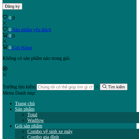
Đăng ký
0
0
0
Sản phẩm yêu thích
0
0
0
Giỏ Hàng
Không có sản phẩm nào trong giỏ.
Trường tìm kiếm
Tìm kiếm
Menu
Danh mục
Trang chủ
Sản phẩm
Total
Wadfow
Gói sản phẩm
Combo vệ sinh xe máy
Combo gia đình