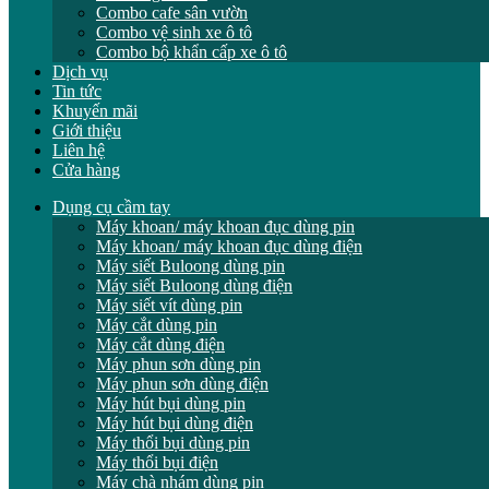
Combo cafe sân vườn
Combo vệ sinh xe ô tô
Combo bộ khẩn cấp xe ô tô
Dịch vụ
Tin tức
Khuyến mãi
Giới thiệu
Liên hệ
Cửa hàng
Dụng cụ cầm tay
Máy khoan/ máy khoan đục dùng pin
Máy khoan/ máy khoan đục dùng điện
Máy siết Buloong dùng pin
Máy siết Buloong dùng điện
Máy siết vít dùng pin
Máy cắt dùng pin
Máy cắt dùng điện
Máy phun sơn dùng pin
Máy phun sơn dùng điện
Máy hút bụi dùng pin
Máy hút bụi dùng điện
Máy thổi bụi dùng pin
Máy thổi bụi điện
Máy chà nhám dùng pin