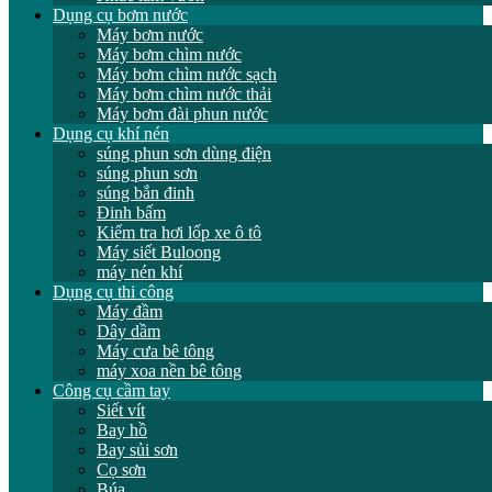
Dụng cụ bơm nước
Máy bơm nước
Máy bơm chìm nước
Máy bơm chìm nước sạch
Máy bơm chìm nước thải
Máy bơm đài phun nước
Dụng cụ khí nén
súng phun sơn dùng điện
súng phun sơn
súng bắn đinh
Đinh bấm
Kiểm tra hơi lốp xe ô tô
Máy siết Buloong
máy nén khí
Dụng cụ thi công
Máy đầm
Dây dầm
Máy cưa bê tông
máy xoa nền bê tông
Công cụ cầm tay
Siết vít
Bay hồ
Bay sủi sơn
Cọ sơn
Búa