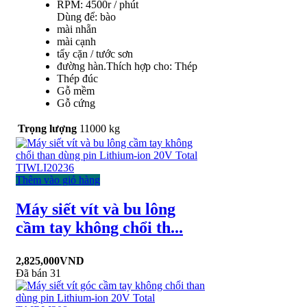
RPM: 4500r / phút
Dùng để: bào
mài nhẵn
mài cạnh
tẩy cặn / tước sơn
đường hàn.Thích hợp cho: Thép
Thép đúc
Gỗ mềm
Gỗ cứng
Trọng lượng
11000 kg
Thêm vào giỏ hàng
Máy siết vít và bu lông
cầm tay không chổi th...
2,825,000
VND
Đã bán 31