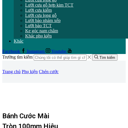
Lưỡi cưa gỗ hợp kim TCT
Lưỡi cưa kiếm
Lưỡi cưa lọng gỗ
Lười bào nhám xếp
Lưỡi bào TCT
Ke góc nam châm
Khác phụ kiện
Khác
Facebook
Instagram
Youtube
Trường tìm kiếm
Tìm kiếm
Trang chủ
Phụ kiện
Chén cước
Bánh Cước Mài
Tròn 100mm Hiệu