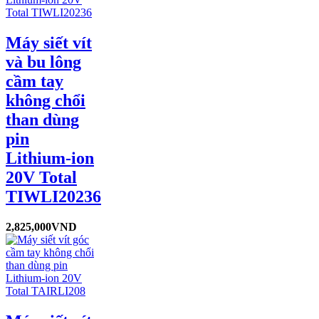
Máy siết vít
và bu lông
cầm tay
không chổi
than dùng
pin
Lithium-ion
20V Total
TIWLI20236
2,825,000
VND