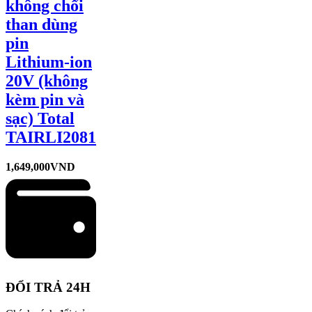
không chổi
than dùng
pin
Lithium-ion
20V (không
kèm pin và
sạc) Total
TAIRLI2081
1,649,000
VND
ĐỔI TRẢ 24H