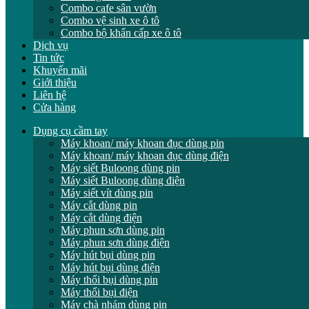
Combo cafe sân vườn
Combo vệ sinh xe ô tô
Combo bộ khẩn cấp xe ô tô
Dịch vụ
Tin tức
Khuyến mãi
Giới thiệu
Liên hệ
Cửa hàng
Dụng cụ cầm tay
Máy khoan/ máy khoan đục dùng pin
Máy khoan/ máy khoan đục dùng điện
Máy siết Buloong dùng pin
Máy siết Buloong dùng điện
Máy siết vít dùng pin
Máy cắt dùng pin
Máy cắt dùng điện
Máy phun sơn dùng pin
Máy phun sơn dùng điện
Máy hút bụi dùng pin
Máy hút bụi dùng điện
Máy thổi bụi dùng pin
Máy thổi bụi điện
Máy chà nhám dùng pin