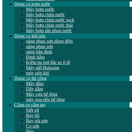
Dụng cụ bơm nước
Máy bơm nước
Máy bơm chìm nước
Máy bơm chìm nước sạch
Máy bơm chìm nước thải
Máy bơm đài phun nước
Dụng cụ khí nén
súng phun sơn dùng điện
súng phun sơn
súng bắn đinh
Đinh bấm
Kiểm tra hơi lốp xe ô tô
Máy siết Buloong
máy nén khí
Dụng cụ thi công
Máy đầm
Dây dầm
Máy cưa bê tông
máy xoa nền bê tông
Công cụ cầm tay
Siết vít
Bay hồ
Bay sủi sơn
Cọ sơn
Búa