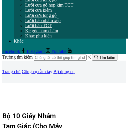
Lưỡi cưa gỗ hợp kim TCT
Lưỡi cưa kiếm
Lưỡi cưa lọng gỗ
Lười bào nhám xếp
Lưỡi bào TCT
Ke góc nam châm
Khác phụ kiện
Khác
Facebook
Instagram
Youtube
Trường tìm kiếm
Tìm kiếm
Trang chủ
Công cụ cầm tay
Bộ dụng cụ
Bộ 10 Giấy Nhám
Tam Giác (cho Máy