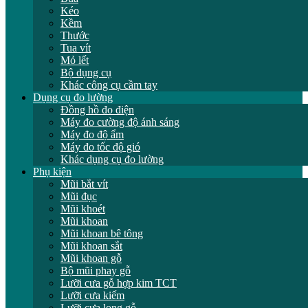
Kéo
Kềm
Thước
Tua vít
Mỏ lết
Bộ dụng cụ
Khác công cụ cầm tay
Dụng cụ đo lường
Đồng hồ đo điện
Máy đo cường độ ánh sáng
Máy đo độ ẩm
Máy đo tốc độ gió
Khác dụng cụ đo lường
Phụ kiện
Mũi bắt vít
Mũi đục
Mũi khoét
Mũi khoan
Mũi khoan bê tông
Mũi khoan sắt
Mũi khoan gỗ
Bộ mũi phay gỗ
Lưỡi cưa gỗ hợp kim TCT
Lưỡi cưa kiếm
Lưỡi cưa lọng gỗ