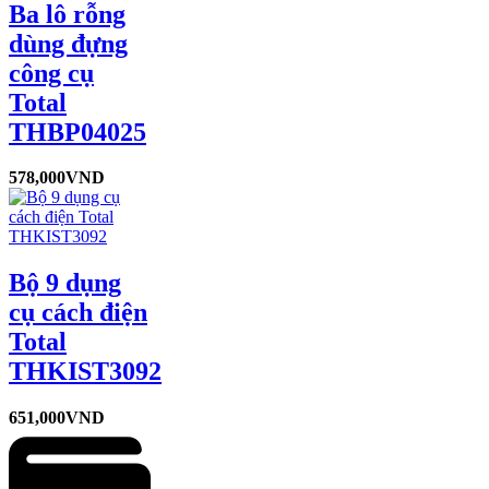
Ba lô rỗng
dùng đựng
công cụ
Total
THBP04025
578,000
VND
Bộ 9 dụng
cụ cách điện
Total
THKIST3092
651,000
VND