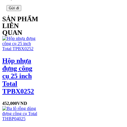
SẢN PHẨM
LIÊN
QUAN
Hộp nhựa
đựng công
cụ 25 inch
Total
TPBX0252
452,000
VND