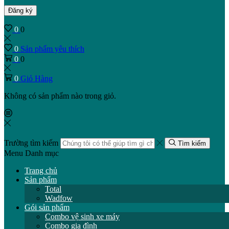
Đăng ký
0
0
0
Sản phẩm yêu thích
0
0
0
Giỏ Hàng
Không có sản phẩm nào trong giỏ.
Trường tìm kiếm
Tìm kiếm
Menu
Danh mục
Trang chủ
Sản phẩm
Total
Wadfow
Gói sản phẩm
Combo vệ sinh xe máy
Combo gia đình