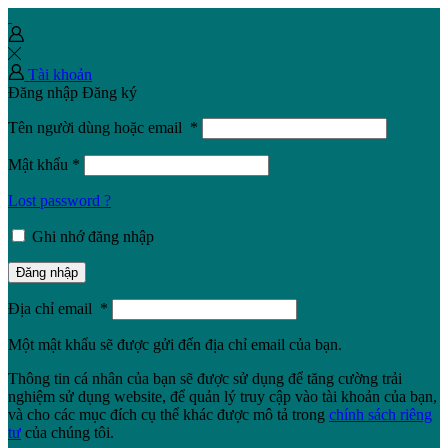
Tài khoản
Đăng nhập
Đăng ký
Tên người dùng hoặc email
*
Mật khẩu
*
Lost password ?
Ghi nhớ đăng nhập
Đăng nhập
Địa chỉ email
*
Một mật khẩu sẽ được gửi đến địa chỉ email của bạn.
Thông tin cá nhân của bạn sẽ được sử dụng để tăng cường trải
nghiệm sử dụng website, để quản lý truy cập vào tài khoản của bạn,
và cho các mục đích cụ thể khác được mô tả trong
chính sách riêng
tư
của chúng tôi.