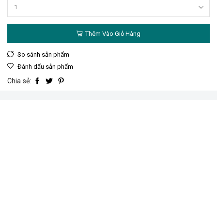
Bộ
12
mũi
Thêm Vào Giỏ Hàng
khoan
kim
loại
So sánh sản phẩm
hiệu
Đánh dấu sản phẩm
Total
TACSD0125
Chia sẻ:
số
lượng