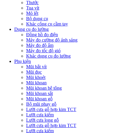
Thước
Tua vít
Mỏ lết
Bộ dụng cụ
Khác công cụ cầm tay
Dụng cụ đo lường
Đồng hồ đo điện
Máy đo cường độ ánh sáng
Máy đo độ ẩm
Máy đo tốc độ gió
Khác dụng cụ đo lường
Phụ kiện
Mũi bắt vít
Mũi đục
Mũi khoét
Mũi khoan
Mũi khoan bê tông
Mũi khoan sắt
Mũi khoan gỗ
Bộ mũi phay gỗ
Lưỡi cưa gỗ hợp kim TCT
Lưỡi cưa kiếm
Lưỡi cưa lọng gỗ
Lưỡi cưa gỗ hợp kim TCT
Lưỡi cưa kiếm