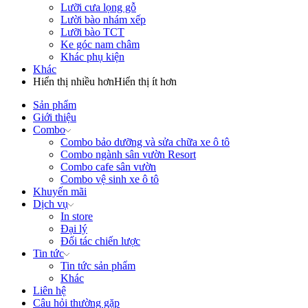
Lưỡi cưa lọng gỗ
Lười bào nhám xếp
Lưỡi bào TCT
Ke góc nam châm
Khác phụ kiện
Khác
Hiển thị nhiều hơn
Hiển thị ít hơn
Sản phẩm
Giới thiệu
Combo
Combo bảo dưỡng và sửa chữa xe ô tô
Combo ngành sân vườn Resort
Combo cafe sân vườn
Combo vệ sinh xe ô tô
Khuyến mãi
Dịch vụ
In store
Đại lý
Đối tác chiến lược
Tin tức
Tin tức sản phẩm
Khác
Liên hệ
Câu hỏi thường gặp