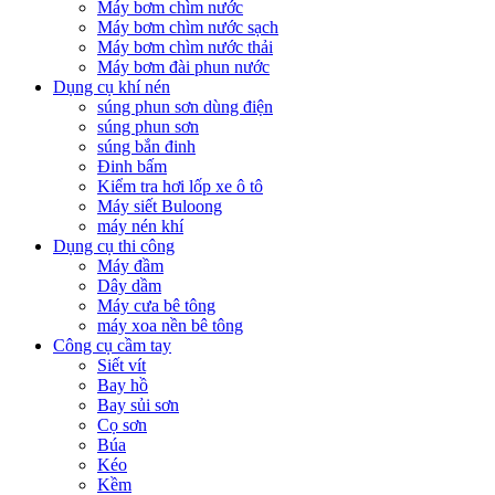
Máy bơm chìm nước
Máy bơm chìm nước sạch
Máy bơm chìm nước thải
Máy bơm đài phun nước
Dụng cụ khí nén
súng phun sơn dùng điện
súng phun sơn
súng bắn đinh
Đinh bấm
Kiểm tra hơi lốp xe ô tô
Máy siết Buloong
máy nén khí
Dụng cụ thi công
Máy đầm
Dây dầm
Máy cưa bê tông
máy xoa nền bê tông
Công cụ cầm tay
Siết vít
Bay hồ
Bay sủi sơn
Cọ sơn
Búa
Kéo
Kềm