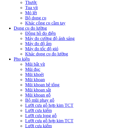
Thước
Tua vít
Mỏ lết
Bộ dụng cụ
Khác công cụ cầm tay
Dụng cụ đo lường
Đồng hồ đo điện
Máy đo cường độ ánh sáng
Máy đo độ ẩm
Máy đo tốc độ gió
Khác dụng cụ đo lường
Phụ kiện
Mũi bắt vít
Mũi đục
Mũi khoét
Mũi khoan
Mũi khoan bê tông
Mũi khoan sắt
Mũi khoan gỗ
Bộ mũi phay gỗ
Lưỡi cưa gỗ hợp kim TCT
Lưỡi cưa kiếm
Lưỡi cưa lọng gỗ
Lưỡi cưa gỗ hợp kim TCT
Lưỡi cưa kiếm