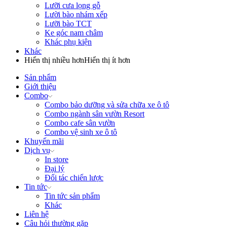
Lưỡi cưa lọng gỗ
Lười bào nhám xếp
Lưỡi bào TCT
Ke góc nam châm
Khác phụ kiện
Khác
Hiển thị nhiều hơn
Hiển thị ít hơn
Sản phẩm
Giới thiệu
Combo
Combo bảo dưỡng và sửa chữa xe ô tô
Combo ngành sân vườn Resort
Combo cafe sân vườn
Combo vệ sinh xe ô tô
Khuyến mãi
Dịch vụ
In store
Đại lý
Đối tác chiến lược
Tin tức
Tin tức sản phẩm
Khác
Liên hệ
Câu hỏi thường gặp