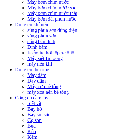
Máy bơm chìm nước
Máy bơm chìm nước sạch
Máy bơm chìm nước thải
Máy bơm đài phun nước
Dụng cụ khí nén
súng phun sơn dùng điện
súng phun sơn
súng bắn đinh
Đinh bấm
Kiểm tra hơi lốp xe ô tô
Máy siết Buloong
máy nén khí
Dụng cụ thi công
Máy đầm
Dây dầm
Máy cưa bê tông
máy xoa nền bê tông
Công cụ cầm tay
Siết vít
Bay hồ
Bay sủi sơn
Cọ sơn
Búa
Kéo
Kềm