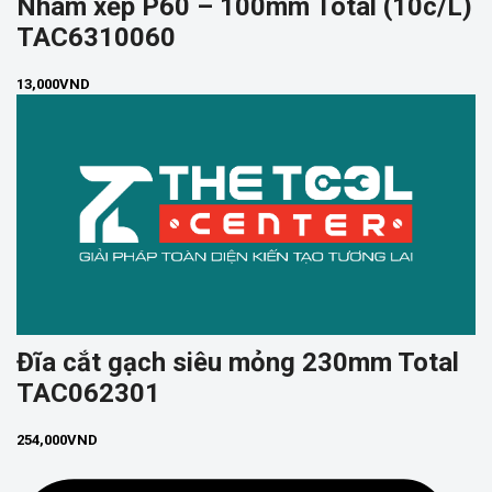
Nhám xếp P60 – 100mm Total (10c/L)
TAC6310060
13,000
VND
Đĩa cắt gạch siêu mỏng 230mm Total
TAC062301
254,000
VND