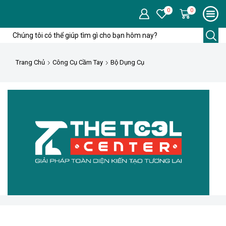
0
0
Trường
tìm
kiếm
Trang Chủ
Công Cụ Cầm Tay
Bộ Dụng Cụ