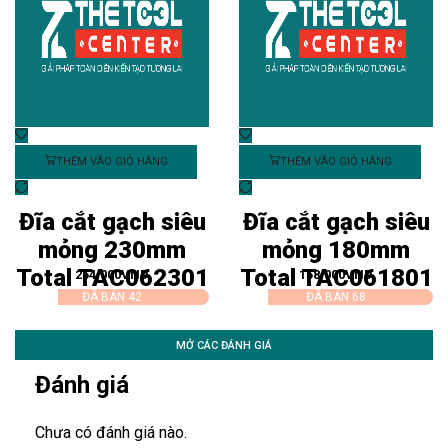
THÊM VÀO GIỎ HÀNG
THÊM VÀO GIỎ HÀNG
Đĩa cắt gạch siêu
Đĩa cắt gạch siêu
mỏng 230mm
mỏng 180mm
Total TAC062301
Total TAC061801
254,000
VND
158,000
VND
ĐÃ BÁN 42
ĐÃ BÁN 68
MỞ CÁC ĐÁNH GIÁ
Đánh giá
Chưa có đánh giá nào.