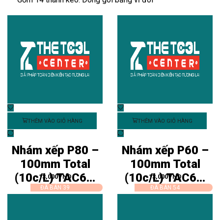
THÊM VÀO GIỎ HÀNG
THÊM VÀO GIỎ HÀNG
Nhám xếp P80 –
Nhám xếp P60 –
100mm Total
100mm Total
(10c/L) TAC6...
(10c/L) TAC6...
13,000
VND
13,000
VND
ĐÃ BÁN 39
ĐÃ BÁN 54