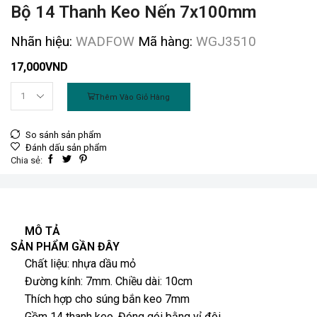
Bộ 14 Thanh Keo Nến 7x100mm
Nhãn hiệu:
WADFOW
Mã hàng:
WGJ3510
17,000
VND
Thêm Vào Giỏ Hàng
Bộ
14
thanh
So sánh sản phẩm
keo
Đánh dấu sản phẩm
nến
Chia sẻ:
7x100mm
số
lượng
MÔ TẢ
SẢN PHẨM GẦN ĐÂY
Chất liệu: nhựa dầu mỏ
Đường kính: 7mm. Chiều dài: 10cm
Thích hợp cho súng bắn keo 7mm
Gồm 14 thanh keo. Đóng gói bằng vỉ đôi