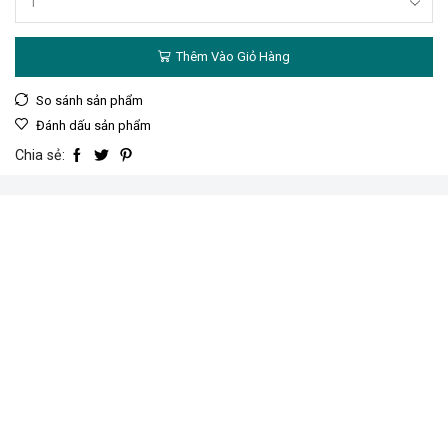
Bộ
1Kg
thanh
Thêm Vào Giỏ Hàng
keo
nến
11x150mm
So sánh sản phẩm
số
Đánh dấu sản phẩm
lượng
Chia sẻ: