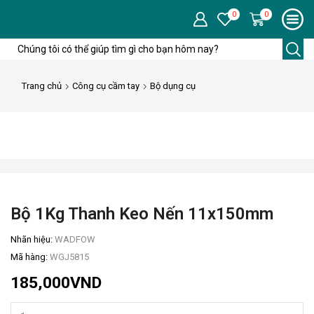
0
0
Trường
tìm
kiếm
Trang chủ
Công cụ cầm tay
Bộ dụng cụ
Bộ 1Kg Thanh Keo Nến 11x150mm
Nhãn hiệu:
WADFOW
Mã hàng:
WGJ5815
185,000
VND