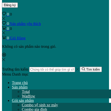
Đăng ký
0
0
0
Sản phẩm yêu thích
0
0
0
Giỏ Hàng
Không có sản phẩm nào trong giỏ.
Trường tìm kiếm
Tìm kiếm
Menu
Danh mục
Trang chủ
Sản phẩm
Total
Wadfow
Gói sản phẩm
Combo vệ sinh xe máy
Combo gia đình