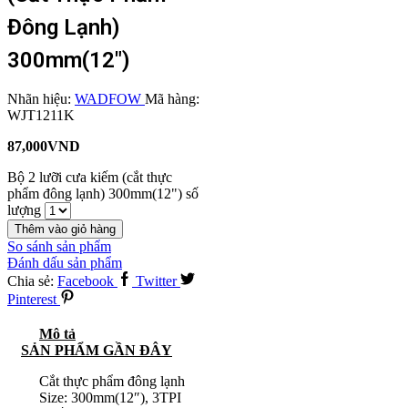
Đông Lạnh)
300mm(12″)
Nhãn hiệu:
WADFOW
Mã hàng:
WJT1211K
87,000
VND
Bộ 2 lưỡi cưa kiếm (cắt thực
phẩm đông lạnh) 300mm(12") số
lượng
Thêm vào giỏ hàng
So sánh sản phẩm
Đánh dấu sản phẩm
Chia sẻ:
Facebook
Twitter
Pinterest
Mô tả
SẢN PHẨM GẦN ĐÂY
Cắt thực phẩm đông lạnh
Size: 300mm(12″), 3TPI