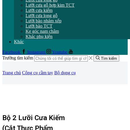
Lưỡi cưa gỗ hợp kim TCT
Lưỡi cưa kiếm
Lưỡi cưa lọng gỗ
Lười bào nhám xếp
Lưỡi bào TCT
Ke góc nam châm
Khác phụ kiện
Khác
Facebook
Instagram
Youtube
Trường tìm kiếm
Tìm kiếm
Trang chủ
Công cụ cầm tay
Bộ dụng cụ
Bộ 2 Lưỡi Cưa Kiếm
(cắt Thực Phẩm