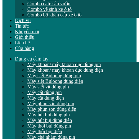
Combo cafe sân vườn
Combo vệ sinh xe ô tô
Combo bộ khẩn cấp xe ô tô
Dịch vụ
Tin tức
Khuyến mãi
Giới thiệu
Liên hệ
Cửa hàng
Dụng cụ cầm tay
Máy khoan/ máy khoan đục dùng pin
Máy khoan/ máy khoan đục dùng điện
Máy siết Buloong dùng pin
Máy siết Buloong dùng điện
Máy siết vít dùng pin
Máy cắt dùng pin
Máy cắt dùng điện
Máy phun sơn dùng pin
Máy phun sơn dùng điện
Máy hút bụi dùng pin
Máy hút bụi dùng điện
Máy thổi bụi dùng pin
Máy thổi bụi điện
Máy chà nhám dùng pin