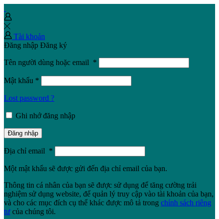
Tài khoản
Đăng nhập
Đăng ký
Tên người dùng hoặc email
*
Mật khẩu
*
Lost password ?
Ghi nhớ đăng nhập
Đăng nhập
Địa chỉ email
*
Một mật khẩu sẽ được gửi đến địa chỉ email của bạn.
Thông tin cá nhân của bạn sẽ được sử dụng để tăng cường trải
nghiệm sử dụng website, để quản lý truy cập vào tài khoản của bạn,
và cho các mục đích cụ thể khác được mô tả trong
chính sách riêng
tư
của chúng tôi.