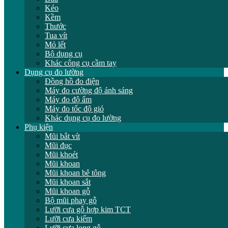
Kéo
Kềm
Thước
Tua vít
Mỏ lết
Bộ dụng cụ
Khác công cụ cầm tay
Dụng cụ đo lường
Đồng hồ đo điện
Máy đo cường độ ánh sáng
Máy đo độ ẩm
Máy đo tốc độ gió
Khác dụng cụ đo lường
Phụ kiện
Mũi bắt vít
Mũi đục
Mũi khoét
Mũi khoan
Mũi khoan bê tông
Mũi khoan sắt
Mũi khoan gỗ
Bộ mũi phay gỗ
Lưỡi cưa gỗ hợp kim TCT
Lưỡi cưa kiếm
Lưỡi cưa lọng gỗ