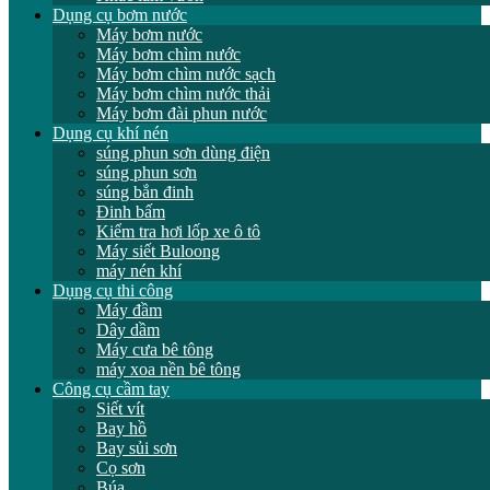
Dụng cụ bơm nước
Máy bơm nước
Máy bơm chìm nước
Máy bơm chìm nước sạch
Máy bơm chìm nước thải
Máy bơm đài phun nước
Dụng cụ khí nén
súng phun sơn dùng điện
súng phun sơn
súng bắn đinh
Đinh bấm
Kiểm tra hơi lốp xe ô tô
Máy siết Buloong
máy nén khí
Dụng cụ thi công
Máy đầm
Dây dầm
Máy cưa bê tông
máy xoa nền bê tông
Công cụ cầm tay
Siết vít
Bay hồ
Bay sủi sơn
Cọ sơn
Búa