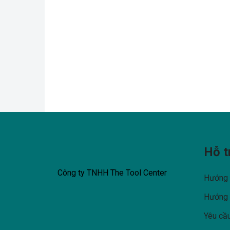
Hỗ t
Công ty TNHH The Tool Center
Hướng 
Hướng 
Yêu cầu