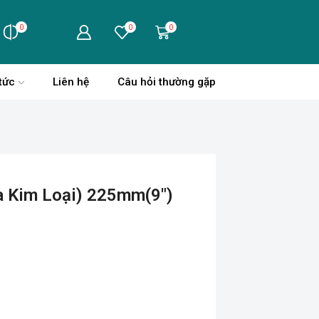
0
0
0
tức
Liên hệ
Câu hỏi thường gặp
a Kim Loại) 225mm(9″)