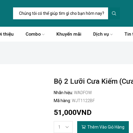
i thiệu
Combo
Khuyến mãi
Dịch vụ
Tin 
Bộ 2 Lưỡi Cưa Kiếm (cư
Nhãn hiệu:
WADFOW
Mã hàng:
WJT1122BF
51,000
VND
Thêm Vào Giỏ Hàng