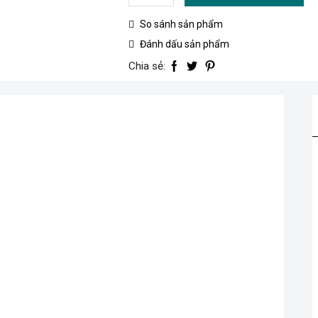
3
So sánh sản phẩm
hộp
nhựa
Đánh dấu sản phẩm
đựng
Chia sẻ:
dụng
cụ
13"/16"/19"
(khóa
kim
loại)
số
lượng