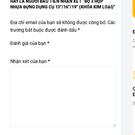
HÃY LÀ NGƯỜI ĐẦU TIÊN NHẬN XÉT “BỘ 3 HỘP
NHỰA ĐỰNG DỤNG CỤ 13″/16″/19″ (KHÓA KIM LOẠI)”
Địa chỉ email của bạn sẽ không được công bố. Các
trường bắt buộc được đánh dấu *
C
Đánh giá của bạn
*
m
Nhận xét của bạn
*
S