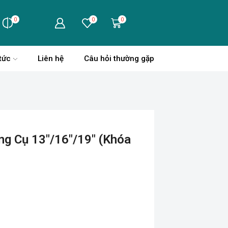
0
0
0
tức
Liên hệ
Câu hỏi thường gặp
g Cụ 13″/16″/19″ (khóa