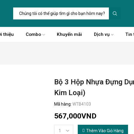
Trường
tìm
kiếm
i thiệu
Combo
Khuyến mãi
Dịch vụ
Tin 
Bộ 3 Hộp Nhựa Đựng Dụn
Kim Loại)
Mã hàng:
WTB4103
567,000
VND
Thêm Vào Giỏ Hàng
Bộ