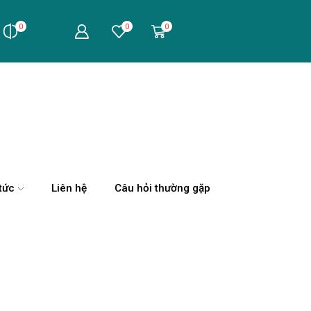
0
0
0
tức
Liên hệ
Câu hỏi thường gặp