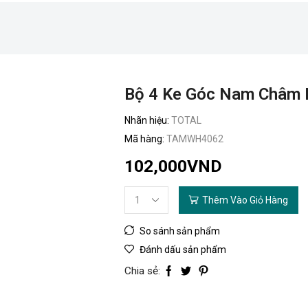
Bộ 4 Ke Góc Nam Châm 
Nhãn hiệu:
TOTAL
Mã hàng:
TAMWH4062
102,000
VND
Thêm Vào Giỏ Hàng
Bộ
4
So sánh sản phẩm
ke
góc
Đánh dấu sản phẩm
nam
Chia sẻ:
châm
hàn
3