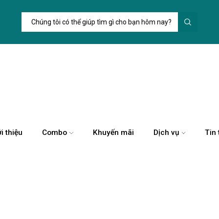
Trường
tìm
kiếm
i thiệu
Combo
Khuyến mãi
Dịch vụ
Tin 