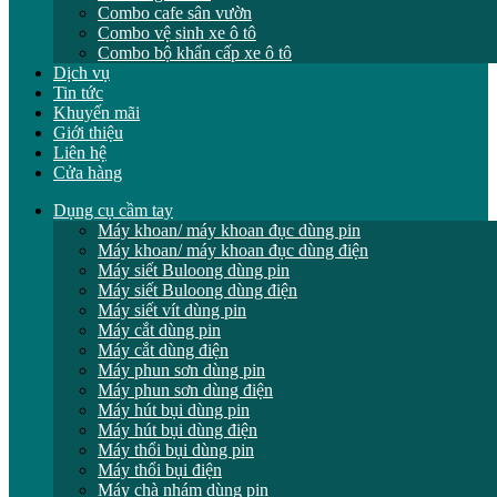
Combo cafe sân vườn
Combo vệ sinh xe ô tô
Combo bộ khẩn cấp xe ô tô
Dịch vụ
Tin tức
Khuyến mãi
Giới thiệu
Liên hệ
Cửa hàng
Dụng cụ cầm tay
Máy khoan/ máy khoan đục dùng pin
Máy khoan/ máy khoan đục dùng điện
Máy siết Buloong dùng pin
Máy siết Buloong dùng điện
Máy siết vít dùng pin
Máy cắt dùng pin
Máy cắt dùng điện
Máy phun sơn dùng pin
Máy phun sơn dùng điện
Máy hút bụi dùng pin
Máy hút bụi dùng điện
Máy thổi bụi dùng pin
Máy thổi bụi điện
Máy chà nhám dùng pin