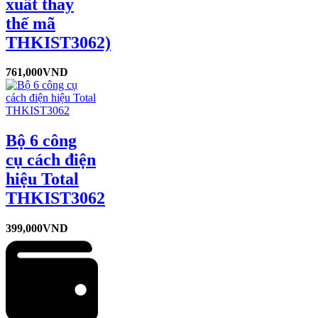
xuất thay
thế mã
THKIST3062)
761,000
VND
Bộ 6 công
cụ cách điện
hiệu Total
THKIST3062
399,000
VND