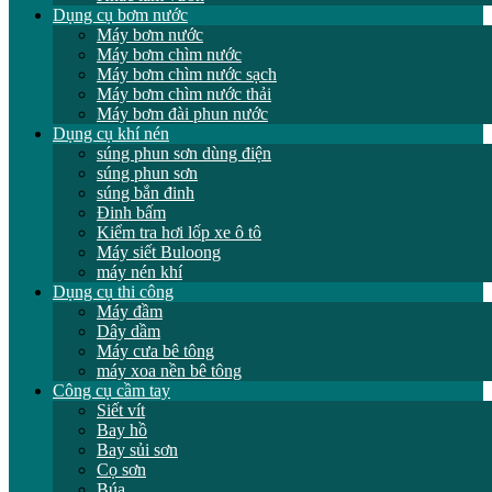
Dụng cụ bơm nước
Máy bơm nước
Máy bơm chìm nước
Máy bơm chìm nước sạch
Máy bơm chìm nước thải
Máy bơm đài phun nước
Dụng cụ khí nén
súng phun sơn dùng điện
súng phun sơn
súng bắn đinh
Đinh bấm
Kiểm tra hơi lốp xe ô tô
Máy siết Buloong
máy nén khí
Dụng cụ thi công
Máy đầm
Dây dầm
Máy cưa bê tông
máy xoa nền bê tông
Công cụ cầm tay
Siết vít
Bay hồ
Bay sủi sơn
Cọ sơn
Búa