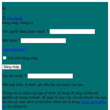
Tài khoản
Đăng nhập
Đăng ký
Tên người dùng hoặc email
*
Mật khẩu
*
Lost password ?
Ghi nhớ đăng nhập
Đăng nhập
Địa chỉ email
*
Một mật khẩu sẽ được gửi đến địa chỉ email của bạn.
Thông tin cá nhân của bạn sẽ được sử dụng để tăng cường trải
nghiệm sử dụng website, để quản lý truy cập vào tài khoản của bạn,
và cho các mục đích cụ thể khác được mô tả trong
chính sách riêng
tư
của chúng tôi.