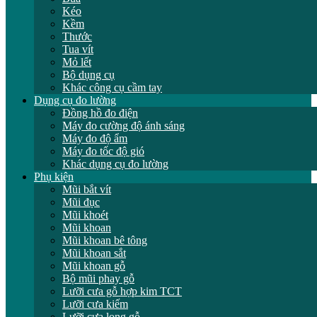
Kéo
Kềm
Thước
Tua vít
Mỏ lết
Bộ dụng cụ
Khác công cụ cầm tay
Dụng cụ đo lường
Đồng hồ đo điện
Máy đo cường độ ánh sáng
Máy đo độ ẩm
Máy đo tốc độ gió
Khác dụng cụ đo lường
Phụ kiện
Mũi bắt vít
Mũi đục
Mũi khoét
Mũi khoan
Mũi khoan bê tông
Mũi khoan sắt
Mũi khoan gỗ
Bộ mũi phay gỗ
Lưỡi cưa gỗ hợp kim TCT
Lưỡi cưa kiếm
Lưỡi cưa lọng gỗ