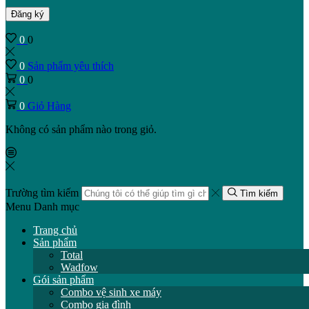
Đăng ký
0
0
0
Sản phẩm yêu thích
0
0
0
Giỏ Hàng
Không có sản phẩm nào trong giỏ.
Trường tìm kiếm
Tìm kiếm
Menu
Danh mục
Trang chủ
Sản phẩm
Total
Wadfow
Gói sản phẩm
Combo vệ sinh xe máy
Combo gia đình