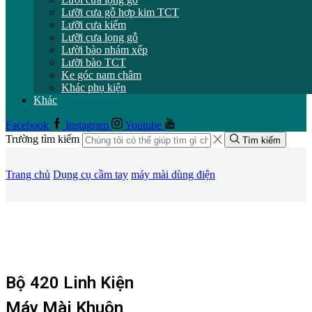
Lưỡi cưa gỗ hợp kim TCT
Lưỡi cưa kiếm
Lưỡi cưa lọng gỗ
Lười bào nhám xếp
Lưỡi bào TCT
Ke góc nam châm
Khác phụ kiện
Khác
Facebook
Instagram
Youtube
Trường tìm kiếm
Tìm kiếm
Trang chủ
Dụng cụ cầm tay
máy mài dùng điện
Bộ 420 Linh Kiện
Máy Mài Khuôn