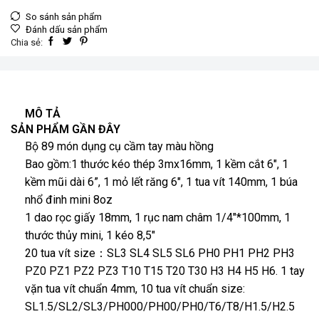
So sánh sản phẩm
Đánh dấu sản phẩm
Chia sẻ:
MÔ TẢ
SẢN PHẨM GẦN ĐÂY
Bộ 89 món dụng cụ cầm tay màu hồng
Bao gồm:1 thước kéo thép 3mx16mm, 1 kềm cắt 6″, 1
kềm mũi dài 6”, 1 mỏ lết răng 6″, 1 tua vít 140mm, 1 búa
nhổ đinh mini 8oz
1 dao rọc giấy 18mm, 1 rục nam châm 1/4″*100mm, 1
thước thủy mini, 1 kéo 8,5″
20 tua vít size：SL3 SL4 SL5 SL6 PH0 PH1 PH2 PH3
PZ0 PZ1 PZ2 PZ3 T10 T15 T20 T30 H3 H4 H5 H6. 1 tay
vặn tua vít chuẩn 4mm, 10 tua vít chuẩn size:
SL1.5/SL2/SL3/PH000/PH00/PH0/T6/T8/H1.5/H2.5