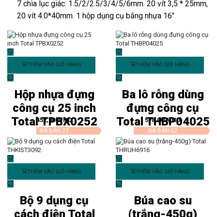
7 chìa lục giác: 1.5/2/2.5/3/4/5/6mm. 20 vít 3,5 * 25mm,
20 vít 4.0*40mm. 1 hộp dụng cụ bằng nhựa 16″
THÊM VÀO GIỎ HÀNG
THÊM VÀO GIỎ HÀNG
Hộp nhựa đựng
Ba lô rỗng dùng
công cụ 25 inch
đựng công cụ
Total TPBX0252
Total THBP04025
452,000
VND
578,000
VND
ĐÃ BÁN 27
ĐÃ BÁN 52
THÊM VÀO GIỎ HÀNG
THÊM VÀO GIỎ HÀNG
Bộ 9 dụng cụ
Búa cao su
cách điện Total
(trắng-450g)