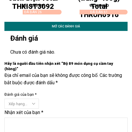
THKIST3092
Total
651,000
VND
98,000
VND
ĐÃ BÁN 26
ĐÃ BÁN 61
THRUH6916
MỞ CÁC ĐÁNH GIÁ
Đánh giá
Chưa có đánh giá nào.
Hãy là người đầu tiên nhận xét “Bộ 89 món dụng cụ cầm tay
(hồng)”
Địa chỉ email của bạn sẽ không được công bố. Các trường
bắt buộc được đánh dấu *
Đánh giá của bạn
*
Nhận xét của bạn
*