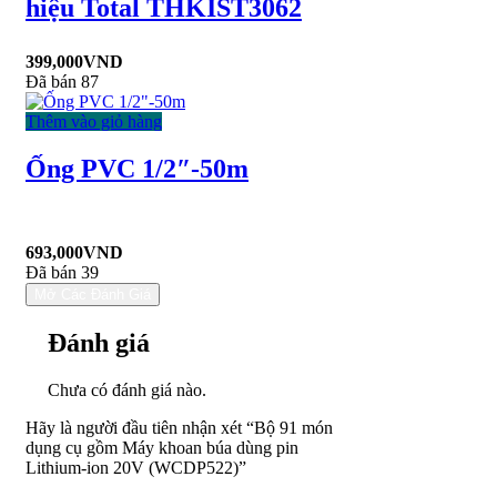
hiệu Total THKIST3062
399,000
VND
Đã bán 87
Thêm vào giỏ hàng
Ống PVC 1/2″-50m
693,000
VND
Đã bán 39
Mở Các Đánh Giá
Đánh giá
Chưa có đánh giá nào.
Hãy là người đầu tiên nhận xét “Bộ 91 món
dụng cụ gồm Máy khoan búa dùng pin
Lithium-ion 20V (WCDP522)”