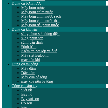
Dụng cụ bơm nước
Máy bơm nước
Máy bơm chìm nước
Máy bơm chìm nước sạch
Máy bơm chìm nước thải
Máy bơm đài phun nước
Dụng cụ khí nén
súng phun sơn dùng điện
súng phun sơn
súng bắn đinh
Đinh bấm
Kiểm tra hơi lốp xe ô tô
Máy siết Buloong
máy nén khí
Dụng cụ thi công
Máy đầm
Dây dầm
Máy cưa bê tông
máy xoa nền bê tông
Công cụ cầm tay
Siết vít
Bay hồ
Bay sủi sơn
Cọ sơn
Búa