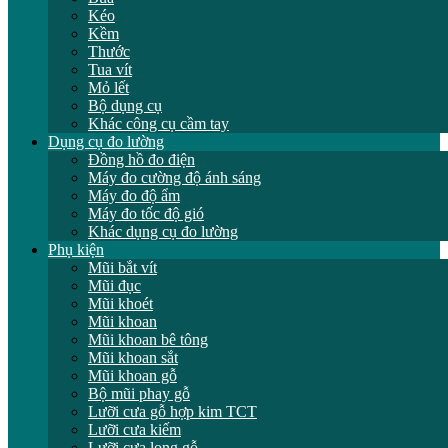
Kéo
Kềm
Thước
Tua vít
Mỏ lết
Bộ dụng cụ
Khác công cụ cầm tay
Dụng cụ đo lường
Đồng hồ đo điện
Máy đo cường độ ánh sáng
Máy đo độ ẩm
Máy đo tốc độ gió
Khác dụng cụ đo lường
Phụ kiện
Mũi bắt vít
Mũi đục
Mũi khoét
Mũi khoan
Mũi khoan bê tông
Mũi khoan sắt
Mũi khoan gỗ
Bộ mũi phay gỗ
Lưỡi cưa gỗ hợp kim TCT
Lưỡi cưa kiếm
Lưỡi cưa lọng gỗ