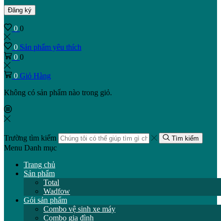
Đăng ký
0
0
0
Sản phẩm yêu thích
0
0
0
Giỏ Hàng
Không có sản phẩm nào trong giỏ.
Trường tìm kiếm
Tìm kiếm
Menu
Danh mục
Trang chủ
Sản phẩm
Total
Wadfow
Gói sản phẩm
Combo vệ sinh xe máy
Combo gia đình