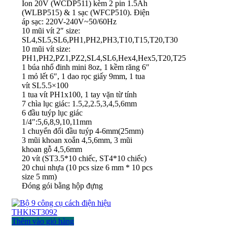
Ion 20V (WCDP511) kèm 2 pin 1.5Ah
(WLBP515) & 1 sạc (WFCP510). Điện
áp sạc: 220V-240V~50/60Hz
10 mũi vít 2″ size:
SL4,SL5,SL6,PH1,PH2,PH3,T10,T15,T20,T30
10 mũi vít size:
PH1,PH2,PZ1,PZ2,SL4,SL6,Hex4,Hex5,T20,T25
1 búa nhổ đinh mini 8oz, 1 kềm răng 6″
1 mỏ lết 6″, 1 dao rọc giấy 9mm, 1 tua
vít SL5.5×100
1 tua vít PH1x100, 1 tay vặn từ tính
7 chìa lục giác: 1.5,2,2.5,3,4,5,6mm
6 đầu tuýp lục giác
1/4″:5,6,8,9,10,11mm
1 chuyển đổi đầu tuýp 4-6mm(25mm)
3 mũi khoan xoắn 4,5,6mm, 3 mũi
khoan gỗ 4,5,6mm
20 vít (ST3.5*10 chiếc, ST4*10 chiếc)
20 chui nhựa (10 pcs size 6 mm * 10 pcs
size 5 mm)
Đóng gói bằng hộp đựng
Thêm vào giỏ hàng