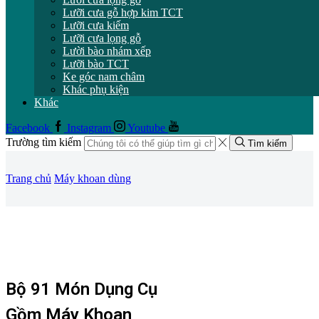
Lưỡi cưa gỗ hợp kim TCT
Lưỡi cưa kiếm
Lưỡi cưa lọng gỗ
Lười bào nhám xếp
Lưỡi bào TCT
Ke góc nam châm
Khác phụ kiện
Khác
Facebook
Instagram
Youtube
Trường tìm kiếm
Tìm kiếm
Trang chủ
Máy khoan dùng
Bộ 91 Món Dụng Cụ
Gồm Máy Khoan