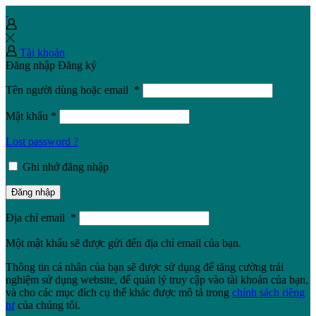
Tài khoản
Đăng nhập
Đăng ký
Tên người dùng hoặc email
*
Mật khẩu
*
Lost password ?
Ghi nhớ đăng nhập
Đăng nhập
Địa chỉ email
*
Một mật khẩu sẽ được gửi đến địa chỉ email của bạn.
Thông tin cá nhân của bạn sẽ được sử dụng để tăng cường trải
nghiệm sử dụng website, để quản lý truy cập vào tài khoản của bạn,
và cho các mục đích cụ thể khác được mô tả trong
chính sách riêng
tư
của chúng tôi.