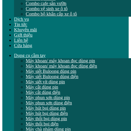
Combo cafe sân vườn
Combo vệ sinh xe ô tô
Combo bộ khẩn cấp xe ô tô
Dịch vụ
Tin tức
Khuyến mãi
Giới thiệu
Liên hệ
Cửa hàng
Dụng cụ cầm tay
Máy khoan/ máy khoan đục dùng pin
Máy khoan/ máy khoan đục dùng điện
Máy siết Buloong dùng pin
Máy siết Buloong dùng điện
Máy siết vít dùng pin
Máy cắt dùng pin
Máy cắt dùng điện
Máy phun sơn dùng pin
Máy phun sơn dùng điện
Máy hút bụi dùng pin
Máy hút bụi dùng điện
Máy thổi bụi dùng pin
Máy thổi bụi điện
Máy chà nhám dùng pin