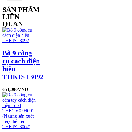
SẢN PHẨM
LIÊN
QUAN
Bộ 9 công
cụ cách điện
hiệu
THKIST3092
651,000
VND