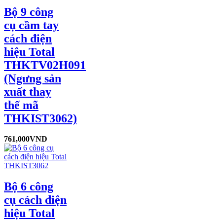
Bộ 9 công
cụ cầm tay
cách điện
hiệu Total
THKTV02H091
(Ngưng sản
xuất thay
thế mã
THKIST3062)
761,000
VND
Bộ 6 công
cụ cách điện
hiệu Total