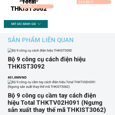
Total
399,000
VND
ĐÃ BÁN 27
ĐÃ BÁN 24
THKIST3062
MỞ CÁC ĐÁNH GIÁ
SẢN PHẨM LIÊN QUAN
Bộ 9 công cụ cách điện hiệu
THKIST3092
651,000
VND
Bộ 9 công cụ cầm tay cách điện
hiệu Total THKTV02H091 (Ngưng
sản xuất thay thế mã THKIST3062)