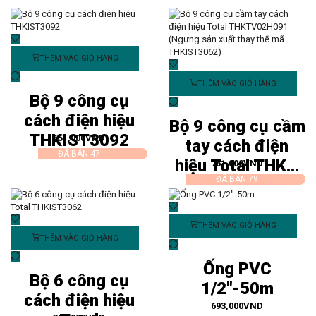
THÊM VÀO GIỎ HÀNG
THÊM VÀO GIỎ HÀNG
Bộ 9 công cụ
cách điện hiệu
Bộ 9 công cụ cầm
THKIST3092
651,000
VND
tay cách điện
ĐÃ BÁN 47
hiệu Total THK...
761,000
VND
ĐÃ BÁN 79
THÊM VÀO GIỎ HÀNG
THÊM VÀO GIỎ HÀNG
Ống PVC
Bộ 6 công cụ
1/2″-50m
cách điện hiệu
693,000
VND