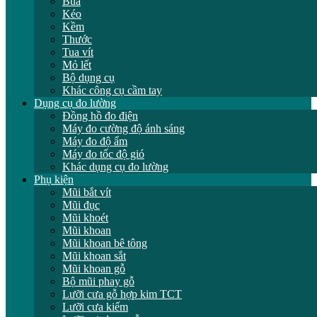
Búa
Kéo
Kềm
Thước
Tua vít
Mỏ lết
Bộ dụng cụ
Khác công cụ cầm tay
Dụng cụ đo lường
Đồng hồ đo điện
Máy đo cường độ ánh sáng
Máy đo độ ẩm
Máy đo tốc độ gió
Khác dụng cụ đo lường
Phụ kiện
Mũi bắt vít
Mũi đục
Mũi khoét
Mũi khoan
Mũi khoan bê tông
Mũi khoan sắt
Mũi khoan gỗ
Bộ mũi phay gỗ
Lưỡi cưa gỗ hợp kim TCT
Lưỡi cưa kiếm