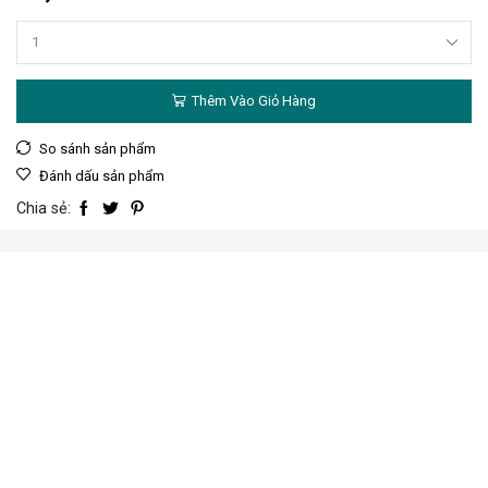
Bộ
mũi
bắn
Thêm Vào Giỏ Hàng
vít
tol
có
So sánh sản phẩm
nam
Đánh dấu sản phẩm
châm
hút
Chia sẻ:
hiệu
Total
TAC270832
số
lượng