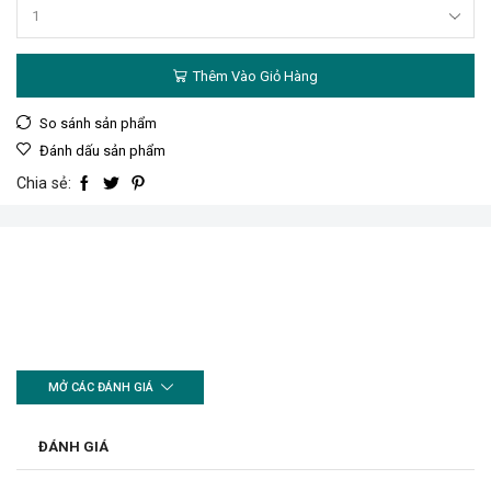
Bộ
tủ
gồm
Thêm Vào Giỏ Hàng
9
khay
nhựa
So sánh sản phẩm
đựng
Đánh dấu sản phẩm
linh
kiện
Chia sẻ:
(dạng
kín)
380x155x320mm
số
lượng
MỞ CÁC ĐÁNH GIÁ
ĐÁNH GIÁ