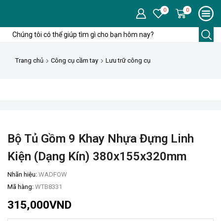
0
0
Trường
tìm
kiếm
Trang chủ
Công cụ cầm tay
Lưu trữ công cụ
Bộ Tủ Gồm 9 Khay Nhựa Đựng Linh
Kiện (dạng Kín) 380x155x320mm
Nhãn hiệu:
WADFOW
Mã hàng:
WTB8331
315,000
VND