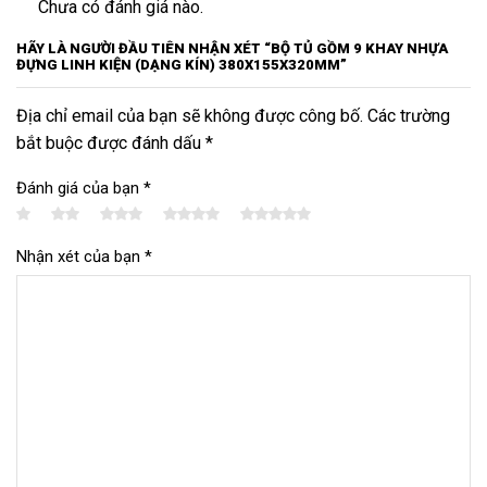
Chưa có đánh giá nào.
HÃY LÀ NGƯỜI ĐẦU TIÊN NHẬN XÉT “BỘ TỦ GỒM 9 KHAY NHỰA
ĐỰNG LINH KIỆN (DẠNG KÍN) 380X155X320MM”
Địa chỉ email của bạn sẽ không được công bố. Các trường
bắt buộc được đánh dấu *
Đánh giá của bạn
*
Nhận xét của bạn
*