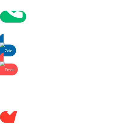
Gọi
0283
622
6629
Messenger
Zalo
Email
Contact
Us
Close