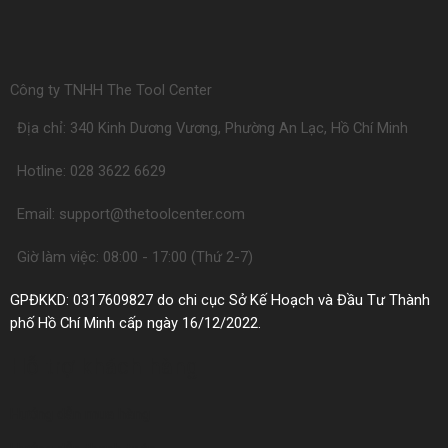
Công ty TNHH The Tool Center
Địa chỉ: 340 Kinh Dương Vương, Phường An Lạc, Hồ Chí Minh
Hotline: 028 3622 6629
Email: support@thetoolcenter.com
Giờ làm việc: 08:00 - 17:00 (Thứ 2-7)
GPĐKKD: 0317609827 do chi cục Sở Kế Hoạch và Đầu Tư Thành
phố Hồ Chí Minh cấp ngày 16/12/2022.
Hỗ trợ khách hàng
Hướng dẫn mua hàng