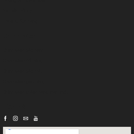
Hướng dẫn thanh toán
Yêu cầu hỗ trợ
Tra cứu đơn hàng
Chính sách
Chính sách bảo hành
Chính sách đổi hàng
Chính sách bảo mật
Chính sách giao hàng
Chính sách khách hàng thân thiết
Liên hệ