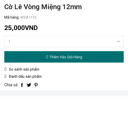
Cờ Lê Vòng Miệng 12mm
Mã hàng:
WSA1112
25,000
VND
Cờ
lê
vòng
Thêm Vào Giỏ Hàng
miệng
12mm
số
So sánh sản phẩm
lượng
Đánh dấu sản phẩm
Chia sẻ: