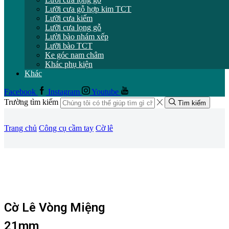
Lưỡi cưa gỗ hợp kim TCT
Lưỡi cưa kiếm
Lưỡi cưa lọng gỗ
Lười bào nhám xếp
Lưỡi bào TCT
Ke góc nam châm
Khác phụ kiện
Khác
Facebook
Instagram
Youtube
Trường tìm kiếm
Tìm kiếm
Trang chủ
Công cụ cầm tay
Cờ lê
Cờ Lê Vòng Miệng
21mm