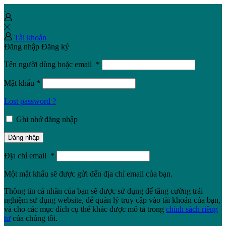
Tài khoản
Đăng nhập
Đăng ký
Tên người dùng hoặc email
*
Mật khẩu
*
Lost password ?
Ghi nhớ đăng nhập
Đăng nhập
Địa chỉ email
*
Một mật khẩu sẽ được gửi đến địa chỉ email của bạn.
Thông tin cá nhân của bạn sẽ được sử dụng để tăng cường trải
nghiệm sử dụng website, để quản lý truy cập vào tài khoản của bạn,
và cho các mục đích cụ thể khác được mô tả trong
chính sách riêng
tư
của chúng tôi.