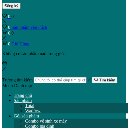
Đăng ký
0
0
0
Sản phẩm yêu thích
0
0
0
Giỏ Hàng
Không có sản phẩm nào trong giỏ.
Trường tìm kiếm
Tìm kiếm
Menu
Danh mục
Trang chủ
Sản phẩm
Total
Wadfow
Gói sản phẩm
Combo vệ sinh xe máy
Combo gia đình