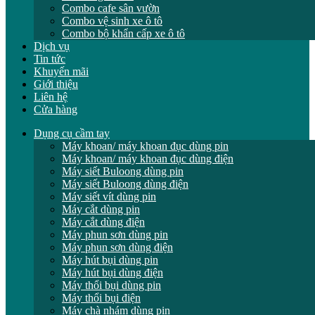
Combo cafe sân vườn
Combo vệ sinh xe ô tô
Combo bộ khẩn cấp xe ô tô
Dịch vụ
Tin tức
Khuyến mãi
Giới thiệu
Liên hệ
Cửa hàng
Dụng cụ cầm tay
Máy khoan/ máy khoan đục dùng pin
Máy khoan/ máy khoan đục dùng điện
Máy siết Buloong dùng pin
Máy siết Buloong dùng điện
Máy siết vít dùng pin
Máy cắt dùng pin
Máy cắt dùng điện
Máy phun sơn dùng pin
Máy phun sơn dùng điện
Máy hút bụi dùng pin
Máy hút bụi dùng điện
Máy thổi bụi dùng pin
Máy thổi bụi điện
Máy chà nhám dùng pin