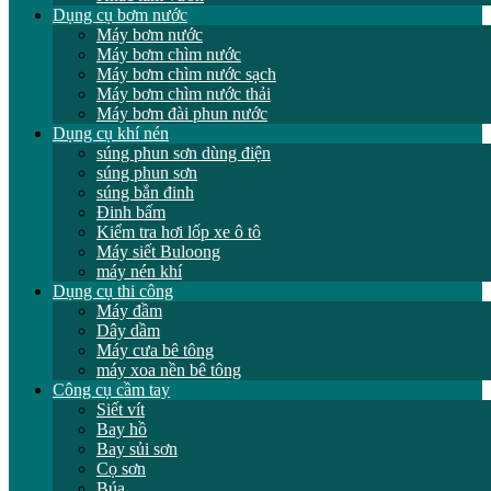
Dụng cụ bơm nước
Máy bơm nước
Máy bơm chìm nước
Máy bơm chìm nước sạch
Máy bơm chìm nước thải
Máy bơm đài phun nước
Dụng cụ khí nén
súng phun sơn dùng điện
súng phun sơn
súng bắn đinh
Đinh bấm
Kiểm tra hơi lốp xe ô tô
Máy siết Buloong
máy nén khí
Dụng cụ thi công
Máy đầm
Dây dầm
Máy cưa bê tông
máy xoa nền bê tông
Công cụ cầm tay
Siết vít
Bay hồ
Bay sủi sơn
Cọ sơn
Búa