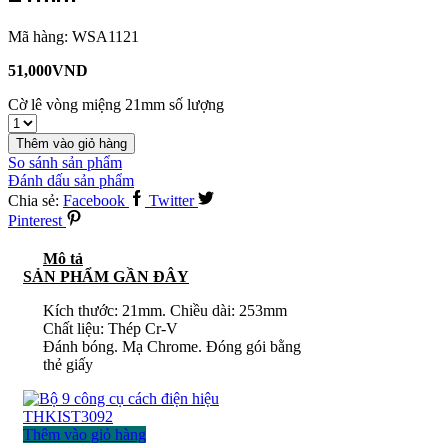
Mã hàng:
WSA1121
51,000
VND
Cờ lê vòng miệng 21mm số lượng
Thêm vào giỏ hàng
So sánh sản phẩm
Đánh dấu sản phẩm
Chia sẻ:
Facebook
Twitter
Pinterest
Mô tả
SẢN PHẨM GẦN ĐÂY
Kích thước: 21mm. Chiều dài: 253mm
Chất liệu: Thép Cr-V
Đánh bóng. Mạ Chrome. Đóng gói bằng
thẻ giấy
Thêm vào giỏ hàng