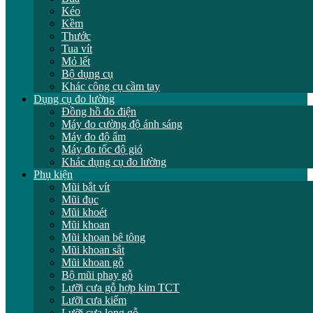
Kéo
Kềm
Thước
Tua vít
Mỏ lết
Bộ dụng cụ
Khác công cụ cầm tay
Dụng cụ đo lường
Đồng hồ đo điện
Máy đo cường độ ánh sáng
Máy đo độ ẩm
Máy đo tốc độ gió
Khác dụng cụ đo lường
Phụ kiện
Mũi bắt vít
Mũi đục
Mũi khoét
Mũi khoan
Mũi khoan bê tông
Mũi khoan sắt
Mũi khoan gỗ
Bộ mũi phay gỗ
Lưỡi cưa gỗ hợp kim TCT
Lưỡi cưa kiếm
Lưỡi cưa lọng gỗ