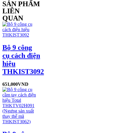
SẢN PHẨM
LIÊN
QUAN
Bộ 9 công
cụ cách điện
hiệu
THKIST3092
651,000
VND