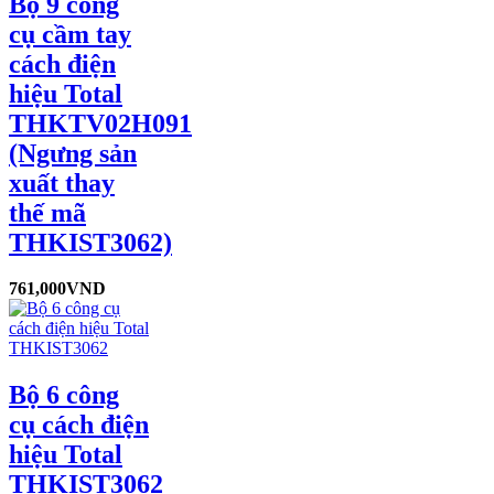
Bộ 9 công
cụ cầm tay
cách điện
hiệu Total
THKTV02H091
(Ngưng sản
xuất thay
thế mã
THKIST3062)
761,000
VND
Bộ 6 công
cụ cách điện
hiệu Total
THKIST3062