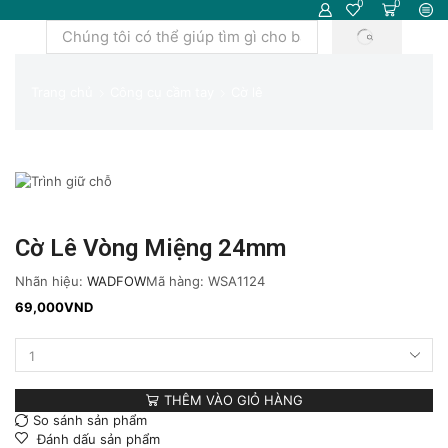
0
0
TÌM
Trường
KIẾM
tìm
kiếm
Trang chủ
Công cụ cầm tay
Cờ lê
Cờ Lê Vòng Miệng 24mm
Nhãn hiệu:
WADFOW
Mã hàng:
WSA1124
69,000
VND
Cờ
lê
vòng
THÊM VÀO GIỎ HÀNG
miệng
So sánh sản phẩm
24mm
Đánh dấu sản phẩm