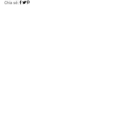
số
Chia sẻ:
lượng