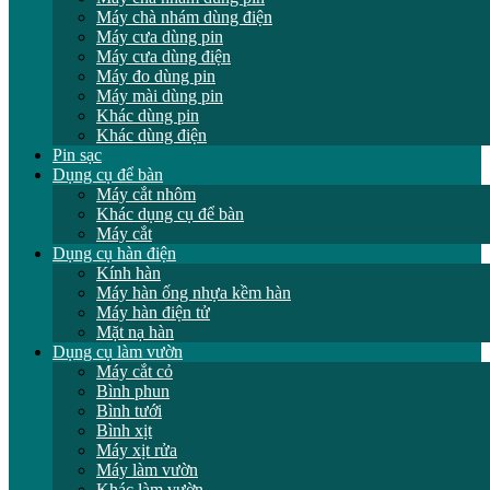
Máy chà nhám dùng điện
Máy cưa dùng pin
Máy cưa dùng điện
Máy đo dùng pin
Máy mài dùng pin
Khác dùng pin
Khác dùng điện
Pin sạc
Dụng cụ để bàn
Máy cắt nhôm
Khác dụng cụ để bàn
Máy cắt
Dụng cụ hàn điện
Kính hàn
Máy hàn ống nhựa kềm hàn
Máy hàn điện tử
Mặt nạ hàn
Dụng cụ làm vườn
Máy cắt cỏ
Bình phun
Bình tưới
Bình xịt
Máy xịt rửa
Máy làm vườn
Khác làm vườn