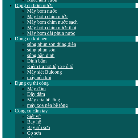
Dụng cụ bơm nước
Máy bơm nước
Máy bơm chìm nước
Máy bơm chìm nước sạch
Máy bơm chìm nước thải
Máy bơm đài phun nước
Dụng cụ khí nén
súng phun sơn dùng điện
súng phun sơn
súng bắn đinh
Đinh bấm
Kiểm tra hơi lốp xe ô tô
Máy siết Buloong
máy nén khí
Dụng cụ thi công
Máy đầm
Dây dầm
Máy cưa bê tông
máy xoa nền bê tông
Công cụ cầm tay
Siết vít
Bay hồ
Bay sủi sơn
Cọ sơn