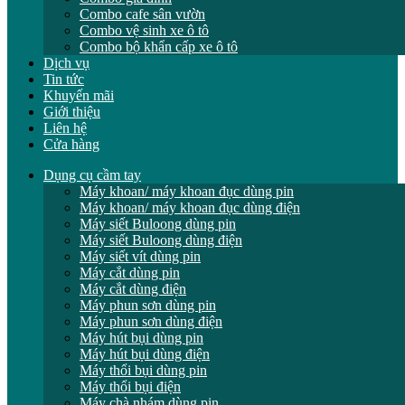
Combo cafe sân vườn
Combo vệ sinh xe ô tô
Combo bộ khẩn cấp xe ô tô
Dịch vụ
Tin tức
Khuyến mãi
Giới thiệu
Liên hệ
Cửa hàng
Dụng cụ cầm tay
Máy khoan/ máy khoan đục dùng pin
Máy khoan/ máy khoan đục dùng điện
Máy siết Buloong dùng pin
Máy siết Buloong dùng điện
Máy siết vít dùng pin
Máy cắt dùng pin
Máy cắt dùng điện
Máy phun sơn dùng pin
Máy phun sơn dùng điện
Máy hút bụi dùng pin
Máy hút bụi dùng điện
Máy thổi bụi dùng pin
Máy thổi bụi điện
Máy chà nhám dùng pin