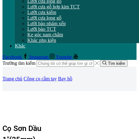
Lưỡi cưa lọng gỗ
Lưỡi cưa gỗ hợp kim TCT
Lưỡi cưa kiếm
Lưỡi cưa lọng gỗ
Lười bào nhám xếp
Lưỡi bào TCT
Ke góc nam châm
Khác phụ kiện
Khác
Facebook
Instagram
Youtube
Trường tìm kiếm
Tìm kiếm
Trang chủ
Công cụ cầm tay
Bay hồ
Cọ Sơn Dầu