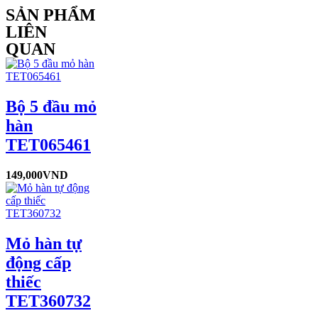
SẢN PHẨM
LIÊN
QUAN
Bộ 5 đầu mỏ
hàn
TET065461
149,000
VND
Mỏ hàn tự
động cấp
thiếc
TET360732