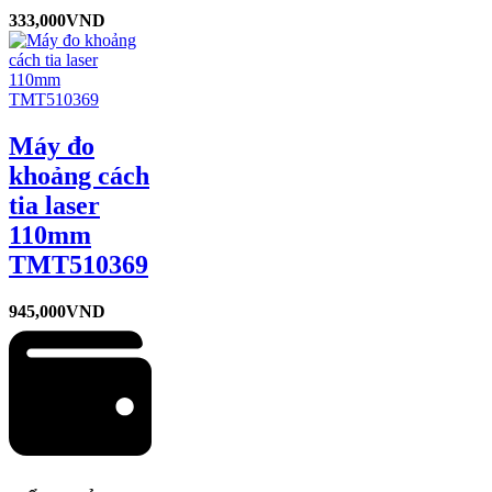
333,000
VND
Máy đo
khoảng cách
tia laser
110mm
TMT510369
945,000
VND