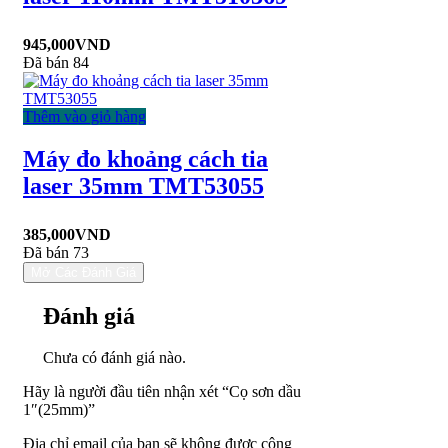
945,000
VND
Đã bán 84
Thêm vào giỏ hàng
Máy đo khoảng cách tia
laser 35mm TMT53055
385,000
VND
Đã bán 73
Mở Các Đánh Giá
Đánh giá
Chưa có đánh giá nào.
Hãy là người đầu tiên nhận xét “Cọ sơn dầu
1″(25mm)”
Địa chỉ email của bạn sẽ không được công