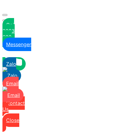
Gọi
0283
622
6629
Messenger
Zalo
Email
Contact
Us
Close