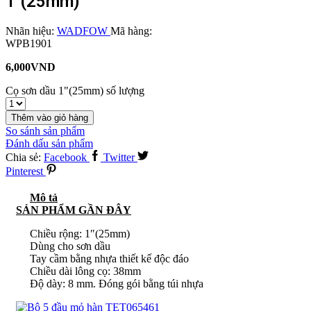
1″(25mm)
Nhãn hiệu:
WADFOW
Mã hàng:
WPB1901
6,000
VND
Cọ sơn dầu 1"(25mm) số lượng
Thêm vào giỏ hàng
So sánh sản phẩm
Đánh dấu sản phẩm
Chia sẻ:
Facebook
Twitter
Pinterest
Mô tả
SẢN PHẨM GẦN ĐÂY
Chiều rộng: 1″(25mm)
Dùng cho sơn dầu
Tay cầm bằng nhựa thiết kế độc đáo
Chiều dài lông cọ: 38mm
Độ dày: 8 mm. Đóng gói bằng túi nhựa