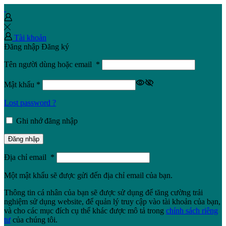
Tài khoản
Đăng nhập
Đăng ký
Tên người dùng hoặc email
*
Mật khẩu
*
Lost password ?
Ghi nhớ đăng nhập
Đăng nhập
Địa chỉ email
*
Một mật khẩu sẽ được gửi đến địa chỉ email của bạn.
Thông tin cá nhân của bạn sẽ được sử dụng để tăng cường trải
nghiệm sử dụng website, để quản lý truy cập vào tài khoản của bạn,
và cho các mục đích cụ thể khác được mô tả trong
chính sách riêng
tư
của chúng tôi.