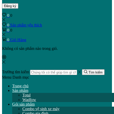
Đăng ký
0
0
0
Sản phẩm yêu thích
0
0
0
Giỏ Hàng
Không có sản phẩm nào trong giỏ.
Trường tìm kiếm
Tìm kiếm
Menu
Danh mục
Trang chủ
Sản phẩm
Total
Wadfow
Gói sản phẩm
Combo vệ sinh xe máy
Combo gia đình