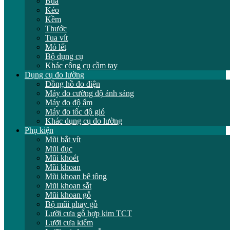
Búa
Kéo
Kềm
Thước
Tua vít
Mỏ lết
Bộ dụng cụ
Khác công cụ cầm tay
Dụng cụ đo lường
Đồng hồ đo điện
Máy đo cường độ ánh sáng
Máy đo độ ẩm
Máy đo tốc độ gió
Khác dụng cụ đo lường
Phụ kiện
Mũi bắt vít
Mũi đục
Mũi khoét
Mũi khoan
Mũi khoan bê tông
Mũi khoan sắt
Mũi khoan gỗ
Bộ mũi phay gỗ
Lưỡi cưa gỗ hợp kim TCT
Lưỡi cưa kiếm