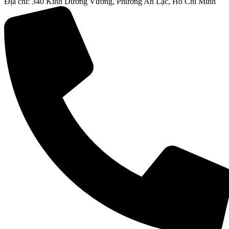
Địa chỉ: 340 Kinh Dương Vương, Phường An Lạc, Hồ Chí Minh