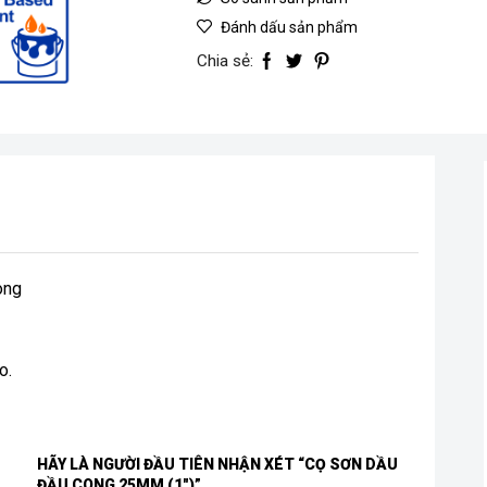
Đánh dấu sản phẩm
Chia sẻ:
ong
o.
HÃY LÀ NGƯỜI ĐẦU TIÊN NHẬN XÉT “CỌ SƠN DẦU
ĐẦU CONG 25MM (1″)”