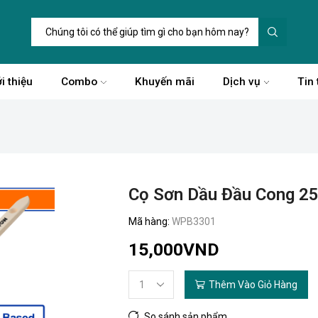
i thiệu
Combo
Khuyến mãi
Dịch vụ
Tin 
Cọ Sơn Dầu Đầu Cong 2
Mã hàng:
WPB3301
15,000
VND
Thêm Vào Giỏ Hàng
So sánh sản phẩm