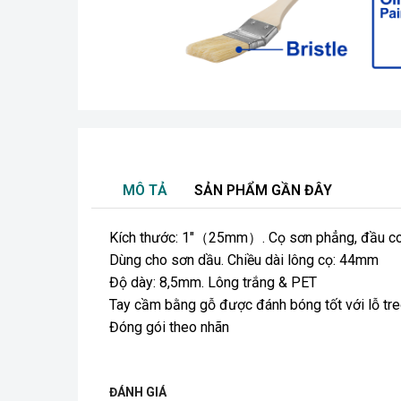
MÔ TẢ
SẢN PHẨM GẦN ĐÂY
Kích thước: 1″（25mm）. Cọ sơn phẳng, đầu c
Dùng cho sơn dầu. Chiều dài lông cọ: 44mm
Độ dày: 8,5mm. Lông trắng & PET
Tay cầm bằng gỗ được đánh bóng tốt với lỗ tre
Đóng gói theo nhãn
ĐÁNH GIÁ