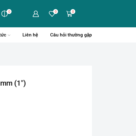
0
0
0
tức
Liên hệ
Câu hỏi thường gặp
5mm (1″)