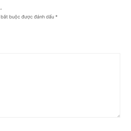
”
g bắt buộc được đánh dấu *