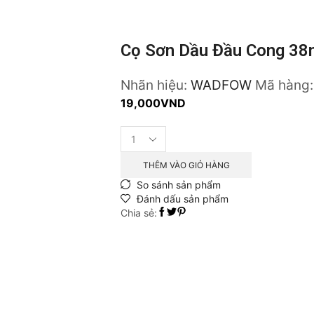
Cọ Sơn Dầu Đầu Cong 38
Nhãn hiệu:
WADFOW
Mã hàng
19,000
VND
Cọ
sơn
dầu
THÊM VÀO GIỎ HÀNG
đầu
So sánh sản phẩm
cong
Đánh dấu sản phẩm
38mm
Chia sẻ:
(1.5")
số
lượng