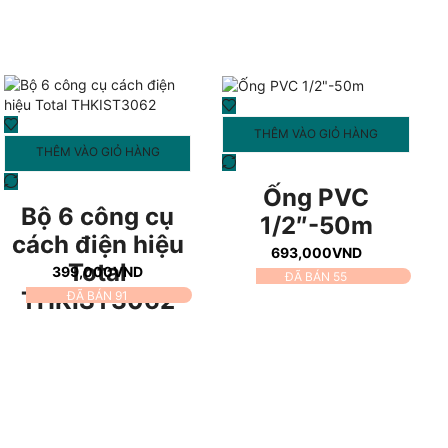
THÊM VÀO GIỎ HÀNG
THÊM VÀO GIỎ HÀNG
Ống PVC
Bộ 6 công cụ
1/2″-50m
cách điện hiệu
693,000
VND
Total
399,000
VND
ĐÃ BÁN 55
THKIST3062
ĐÃ BÁN 91