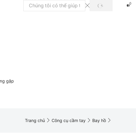
0
TÌM
Trường
KIẾM
tìm
kiếm
ờng gặp
Trang chủ
Công cụ cầm tay
Bay hồ