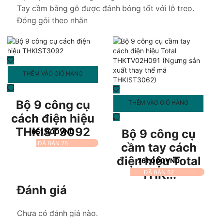
Tay cầm bằng gỗ được đánh bóng tốt với lỗ treo.
Đóng gói theo nhãn
THÊM VÀO GIỎ HÀNG
Bộ 9 công cụ
THÊM VÀO GIỎ HÀNG
cách điện hiệu
THKIST3092
Bộ 9 công cụ
651,000
VND
ĐÃ BÁN 26
cầm tay cách
điện hiệu Total
761,000
VND
THK...
ĐÃ BÁN 52
Đánh giá
Chưa có đánh giá nào.