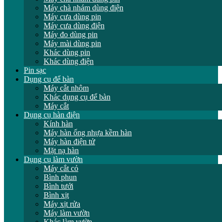
Máy chà nhám dùng điện
Máy cưa dùng pin
Máy cưa dùng điện
Máy đo dùng pin
Máy mài dùng pin
Khác dùng pin
Khác dùng điện
Pin sạc
Dụng cụ để bàn
Máy cắt nhôm
Khác dụng cụ để bàn
Máy cắt
Dụng cụ hàn điện
Kính hàn
Máy hàn ống nhựa kềm hàn
Máy hàn điện tử
Mặt nạ hàn
Dụng cụ làm vườn
Máy cắt cỏ
Bình phun
Bình tưới
Bình xịt
Máy xịt rửa
Máy làm vườn
Khác làm vườn