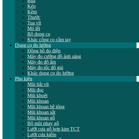
Búa
Kéo
Kềm
Thước
Tua vít
Mỏ lết
Bộ dụng cụ
Khác công cụ cầm tay
Dụng cụ đo lường
Đồng hồ đo điện
Máy đo cường độ ánh sáng
Máy đo độ ẩm
Máy đo tốc độ gió
Khác dụng cụ đo lường
Phụ kiện
Mũi bắt vít
Mũi đục
Mũi khoét
Mũi khoan
Mũi khoan bê tông
Mũi khoan sắt
Mũi khoan gỗ
Bộ mũi phay gỗ
Lưỡi cưa gỗ hợp kim TCT
Lưỡi cưa kiếm