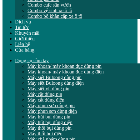
Combo cafe sân vườn
Combo vệ sinh xe ô tô
Combo bộ khẩn cấp xe ô tô
Dịch vụ
Tin tức
Khuyến mãi
Giới thiệu
Liên hệ
Cửa hàng
Dụng cụ cầm tay
Máy khoan/ máy khoan đục dùng pin
Máy khoan/ máy khoan đục dùng điện
Máy siết Buloong dùng pin
Máy siết Buloong dùng điện
Máy siết vít dùng pin
Máy cắt dùng pin
Máy cắt dùng điện
Máy phun sơn dùng pin
Máy phun sơn dùng điện
Máy hút bụi dùng pin
Máy hút bụi dùng điện
Máy thổi bụi dùng pin
Máy thổi bụi điện
Máy chà nhám dùng pin