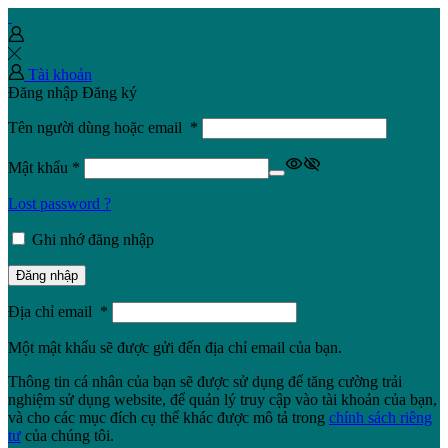
Tài khoản
Đăng nhập
Đăng ký
Tên người dùng hoặc email
*
Mật khẩu
*
Lost password ?
Ghi nhớ đăng nhập
Đăng nhập
Địa chỉ email
*
Một mật khẩu sẽ được gửi đến địa chỉ email của bạn.
Thông tin cá nhân của bạn sẽ được sử dụng để tăng cường trải
nghiệm sử dụng website, để quản lý truy cập vào tài khoản của bạn,
và cho các mục đích cụ thể khác được mô tả trong
chính sách riêng
tư
của chúng tôi.