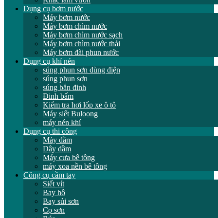
Dụng cụ bơm nước
Máy bơm nước
Máy bơm chìm nước
Máy bơm chìm nước sạch
Máy bơm chìm nước thải
Máy bơm đài phun nước
Dụng cụ khí nén
súng phun sơn dùng điện
súng phun sơn
súng bắn đinh
Đinh bấm
Kiểm tra hơi lốp xe ô tô
Máy siết Buloong
máy nén khí
Dụng cụ thi công
Máy đầm
Dây dầm
Máy cưa bê tông
máy xoa nền bê tông
Công cụ cầm tay
Siết vít
Bay hồ
Bay sủi sơn
Cọ sơn