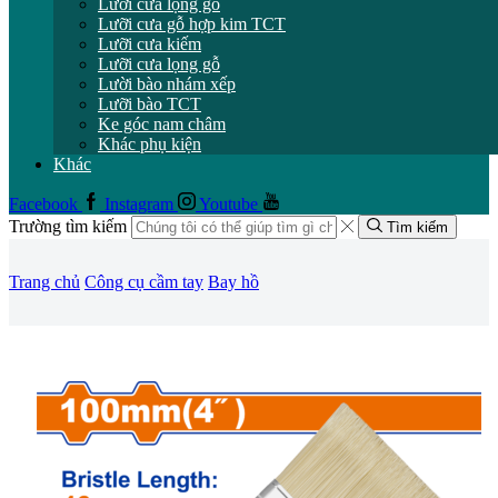
Lưỡi cưa lọng gỗ
Lưỡi cưa gỗ hợp kim TCT
Lưỡi cưa kiếm
Lưỡi cưa lọng gỗ
Lười bào nhám xếp
Lưỡi bào TCT
Ke góc nam châm
Khác phụ kiện
Khác
Facebook
Instagram
Youtube
Trường tìm kiếm
Tìm kiếm
Trang chủ
Công cụ cầm tay
Bay hồ