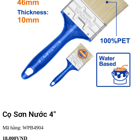
Cọ Sơn Nước 4″
Mã hàng:
WPB4904
18,000
VND