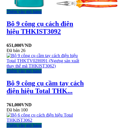
Thêm vào giỏ hàng
Bộ 9 công cụ cách điện
hiệu THKIST3092
651,000
VND
Đã bán 26
Thêm vào giỏ hàng
Bộ 9 công cụ cầm tay cách
điện hiệu Total THK...
761,000
VND
Đã bán 100
Thêm vào giỏ hàng