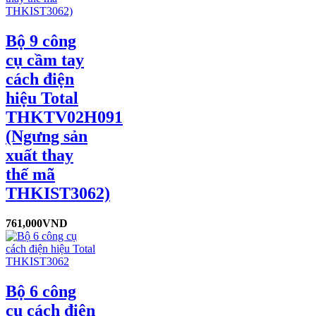
Bộ 9 công
cụ cầm tay
cách điện
hiệu Total
THKTV02H091
(Ngưng sản
xuất thay
thế mã
THKIST3062)
761,000
VND
Bộ 6 công
cụ cách điện