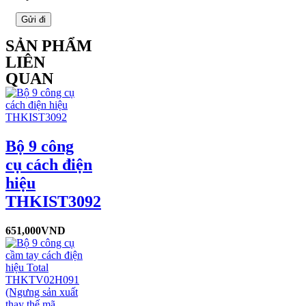
SẢN PHẨM
LIÊN
QUAN
Bộ 9 công
cụ cách điện
hiệu
THKIST3092
651,000
VND