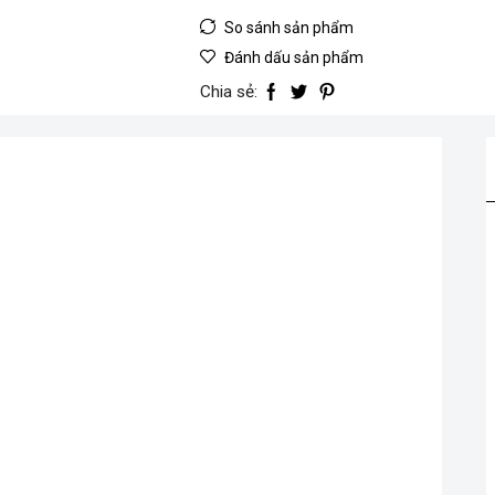
đội
So sánh sản phẩm
cá
sấu
Đánh dấu sản phẩm
3
Chia sẻ:
tấn
hiệu
Total
THT10832
số
lượng