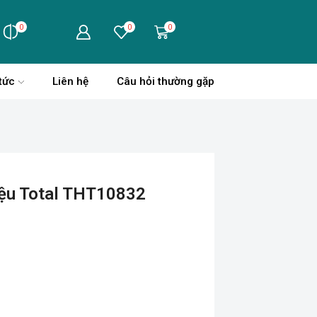
0
0
0
tức
Liên hệ
Câu hỏi thường gặp
iệu Total THT10832