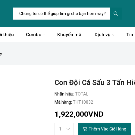
Trường
tìm
kiếm
i thiệu
Combo
Khuyến mãi
Dịch vụ
Tin 
ay
Con Đội Cá Sấu 3 Tấn H
Nhãn hiệu:
TOTAL
Mã hàng:
THT10832
1,922,000
VND
Thêm Vào Giỏ Hàng
Con