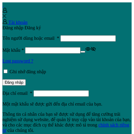
Tài khoản
Đăng nhập
Đăng ký
Tên người dùng hoặc email
*
Mật khẩu
*
Lost password ?
Ghi nhớ đăng nhập
Đăng nhập
Địa chỉ email
*
Một mật khẩu sẽ được gửi đến địa chỉ email của bạn.
Thông tin cá nhân của bạn sẽ được sử dụng để tăng cường trải
nghiệm sử dụng website, để quản lý truy cập vào tài khoản của bạn,
và cho các mục đích cụ thể khác được mô tả trong
chính sách riêng
tư
của chúng tôi.