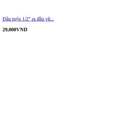
Đầu tuýp 1/2″ ra đầu vít...
29,000
VND