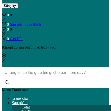
Đăng ký
0
0
0
Sản phẩm yêu thích
0
0
0
Giỏ Hàng
Không có sản phẩm nào trong giỏ.
Trường
tìm
kiếm
Menu
Danh mục
Trang chủ
Sản phẩm
Total