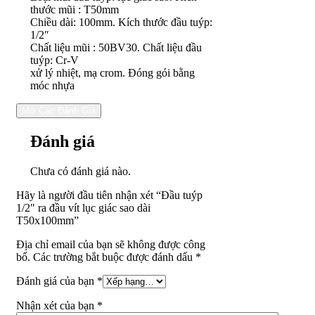
T50x100mm
thước mũi : T50mm
số
Chiều dài: 100mm. Kích thước đầu tuýp:
lượng
1/2″
Chất liệu mũi : 50BV30. Chất liệu đầu
tuýp: Cr-V
xử lý nhiệt, mạ crom. Đóng gói bằng
móc nhựa
Mở Các Đánh Giá
Đánh giá
Chưa có đánh giá nào.
Hãy là người đầu tiên nhận xét “Đầu tuýp
1/2″ ra đầu vít lục giác sao dài
T50x100mm”
Địa chỉ email của bạn sẽ không được công
bố. Các trường bắt buộc được đánh dấu *
Đánh giá của bạn
*
Nhận xét của bạn
*