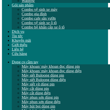
Wadfow
Gói sản phẩm
Combo vệ sinh xe máy
Combo gia đình
Combo cafe sân vườn
Combo vệ sinh xe ô tô
Combo bộ khẩn cấp xe ô tô
Dịch vụ
Tin tức
Khuyến mãi
Giới thiệu
Liên hệ
Cửa hàng
Dụng cụ cầm tay
Máy khoan/ máy khoan đục dùng pin
Máy khoan/ máy khoan đục dùng điện
Máy siết Buloong dùng pin
Máy siết Buloong dùng điện
Máy siết vít dùng pin
Máy cắt dùng pin
Máy cắt dùng điện
Máy phun sơn dùng pin
Máy phun sơn dùng điện
Máy hút bụi dùng pin