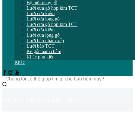
Bộ mũi phay gỗ
Lưỡi cưa gỗ hợp kim TCT
Lưỡi cưa kiếm
Lưỡi cưa lọng gỗ
Lưỡi cưa gỗ hợp kim TCT
Lưỡi cưa kiếm
Lưỡi cưa lọng gỗ
Lười bào nhám xếp
Lưỡi bào TCT
Ke góc nam châm
Khác phụ kiện
Khác
Facebook
Instagram
Youtube
Trường
tìm
kiếm
Trang Chủ
Công Cụ Cầm Tay
Đầu Tuýp