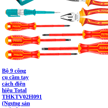
Bộ 9 công
cụ cầm tay
cách điện
hiệu Total
THKTV02H091
(Ngưng sản