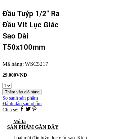
Đầu Tuýp 1/2″ Ra
Đầu Vít Lục Giác
Sao Dài
T50x100mm
Mã hàng:
WSC5217
29,000
VND
Đầu
tuýp
Thêm vào giỏ hàng
1/2"
So sánh sản phẩm
ra
Đánh dấu sản phẩm
đầu
Facebook
Twitter
Pinterest
Chia sẻ:
vít
lục
Mô tả
giác
SẢN PHẨM GẦN ĐÂY
sao
dài
Loại mũi đầu tuýp: lục giác sao. Kích