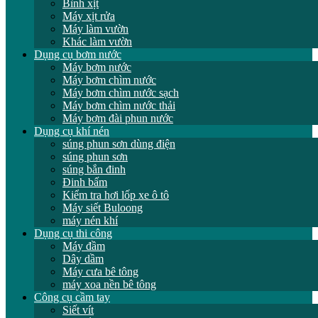
Bình xịt
Máy xịt rửa
Máy làm vườn
Khác làm vườn
Dụng cụ bơm nước
Máy bơm nước
Máy bơm chìm nước
Máy bơm chìm nước sạch
Máy bơm chìm nước thải
Máy bơm đài phun nước
Dụng cụ khí nén
súng phun sơn dùng điện
súng phun sơn
súng bắn đinh
Đinh bấm
Kiểm tra hơi lốp xe ô tô
Máy siết Buloong
máy nén khí
Dụng cụ thi công
Máy đầm
Dây dầm
Máy cưa bê tông
máy xoa nền bê tông
Công cụ cầm tay
Siết vít