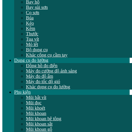
Bay hồ
Bay sủi sơn
Cọ sơn
Búa
Kéo
Kềm
Thước
Tua vít
Mỏ lết
Bộ dụng cụ
Khác công cụ cầm tay
Dụng cụ đo lường
Đồng hồ đo điện
Máy đo cường độ ánh sáng
Máy đo độ ẩm
Máy đo tốc độ gió
Khác dụng cụ đo lường
Phụ kiện
Mũi bắt vít
Mũi đục
Mũi khoét
Mũi khoan
Mũi khoan bê tông
Mũi khoan sắt
Mũi khoan gỗ