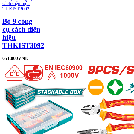
Bộ 9 công
cụ cách điện
hiệu
THKIST3092
651,000
VND