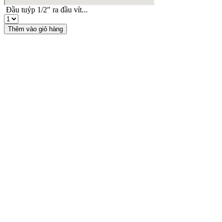
Đầu tuýp 1/2″ ra đầu vít...
Đầu
tuýp
Thêm vào giỏ hàng
1/2"
ra
đầu
vít
lục
giác
sao
dài
T50x100mm
số
lượng