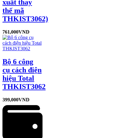
xuất thay
thế mã
THKIST3062)
761,000
VND
Bộ 6 công
cụ cách điện
hiệu Total
THKIST3062
399,000
VND