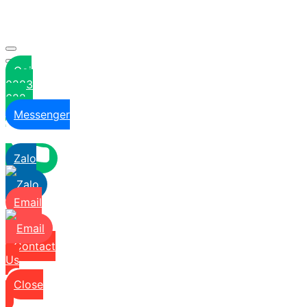
Gọi
0283
622
6629
Messenger
Zalo
Email
Contact
Us
Close