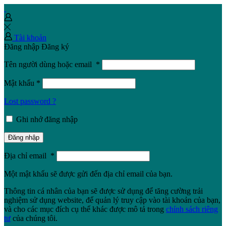
Tài khoản
Đăng nhập
Đăng ký
Tên người dùng hoặc email
*
Mật khẩu
*
Lost password ?
Ghi nhớ đăng nhập
Đăng nhập
Địa chỉ email
*
Một mật khẩu sẽ được gửi đến địa chỉ email của bạn.
Thông tin cá nhân của bạn sẽ được sử dụng để tăng cường trải
nghiệm sử dụng website, để quản lý truy cập vào tài khoản của bạn,
và cho các mục đích cụ thể khác được mô tả trong
chính sách riêng
tư
của chúng tôi.