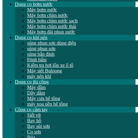
Dụng cụ bơm nước
Máy bơm nước
Máy bơm chìm nước
Máy bơm chìm nước sạch
Máy bơm chìm nước thải
Máy bơm đài phun nước
Dụng cụ khí nén
súng phun sơn dùng điện
súng phun sơn
súng bắn đinh
Đinh bấm
Kiểm tra hơi lốp xe ô tô
Máy siết Buloong
máy nén khí
Dụng cụ thi công
Máy đầm
Dây dầm
Máy cưa bê tông
máy xoa nền bê tông
Công cụ cầm tay
Siết vít
Bay hồ
Bay sủi sơn
Cọ sơn
Búa