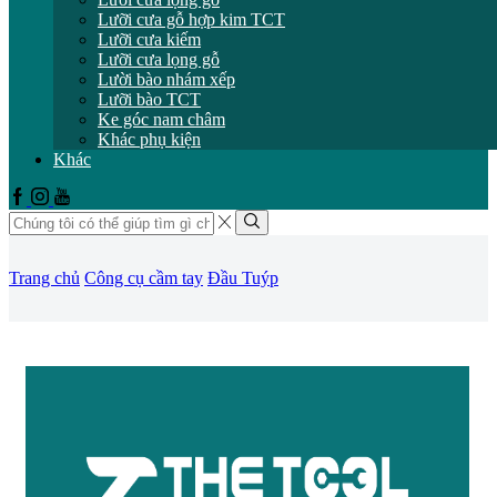
Lưỡi cưa gỗ hợp kim TCT
Lưỡi cưa kiếm
Lưỡi cưa lọng gỗ
Lười bào nhám xếp
Lưỡi bào TCT
Ke góc nam châm
Khác phụ kiện
Khác
Facebook
Instagram
Youtube
Trường
tìm
Tìm
kiếm
kiếm
Trang chủ
Công cụ cầm tay
Đầu Tuýp