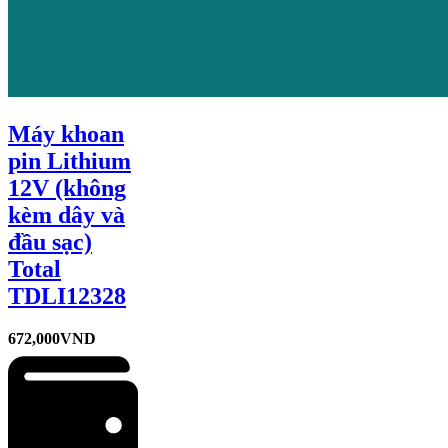
Máy khoan
pin Lithium
12V (không
kèm dây và
đầu sạc)
Total
TDLI12328
672,000
VND