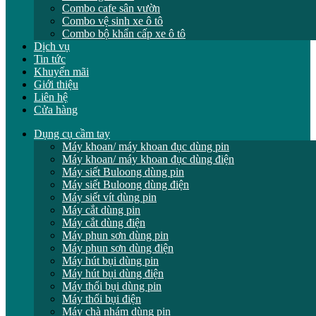
Combo cafe sân vườn
Combo vệ sinh xe ô tô
Combo bộ khẩn cấp xe ô tô
Dịch vụ
Tin tức
Khuyến mãi
Giới thiệu
Liên hệ
Cửa hàng
Dụng cụ cầm tay
Máy khoan/ máy khoan đục dùng pin
Máy khoan/ máy khoan đục dùng điện
Máy siết Buloong dùng pin
Máy siết Buloong dùng điện
Máy siết vít dùng pin
Máy cắt dùng pin
Máy cắt dùng điện
Máy phun sơn dùng pin
Máy phun sơn dùng điện
Máy hút bụi dùng pin
Máy hút bụi dùng điện
Máy thổi bụi dùng pin
Máy thổi bụi điện
Máy chà nhám dùng pin