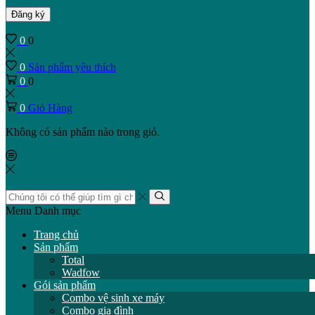
Đăng ký
0
0
0
Sản phẩm yêu thích
0
0
0
Giỏ Hàng
Không có sản phẩm nào trong giỏ.
Trường
tìm
Tìm
Menu
Danh mục
kiếm
kiếm
Trang chủ
Sản phẩm
Total
Wadfow
Gói sản phẩm
Combo vệ sinh xe máy
Combo gia đình