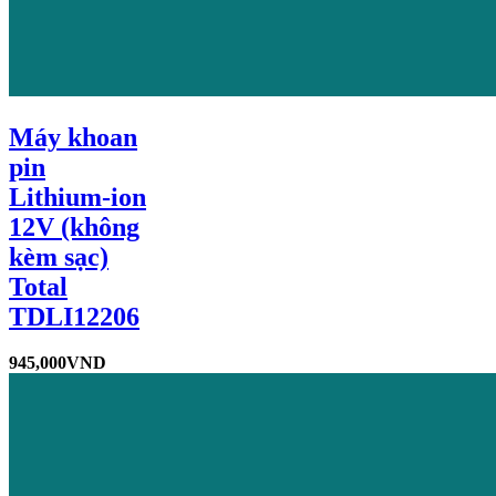
Máy khoan
pin
Lithium-ion
12V (không
kèm sạc)
Total
TDLI12206
945,000
VND