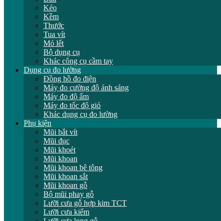
Kéo
Kềm
Thước
Tua vít
Mỏ lết
Bộ dụng cụ
Khác công cụ cầm tay
Dụng cụ đo lường
Đồng hồ đo điện
Máy đo cường độ ánh sáng
Máy đo độ ẩm
Máy đo tốc độ gió
Khác dụng cụ đo lường
Phụ kiện
Mũi bắt vít
Mũi đục
Mũi khoét
Mũi khoan
Mũi khoan bê tông
Mũi khoan sắt
Mũi khoan gỗ
Bộ mũi phay gỗ
Lưỡi cưa gỗ hợp kim TCT
Lưỡi cưa kiếm
Lưỡi cưa lọng gỗ