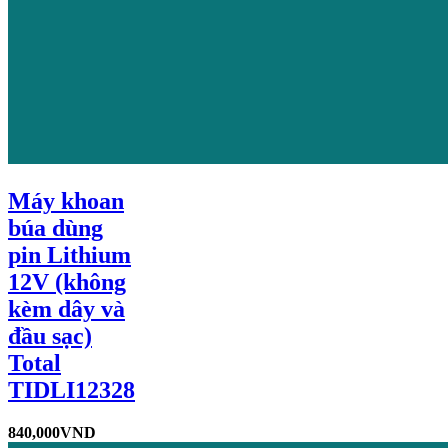
Máy khoan
búa dùng
pin Lithium
12V (không
kèm dây và
đầu sạc)
Total
TIDLI12328
840,000
VND