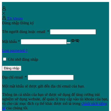
Tài khoản
Đăng nhập
Đăng ký
Tên người dùng hoặc email
*
Mật khẩu
*
Lost password ?
Ghi nhớ đăng nhập
Đăng nhập
Địa chỉ email
*
Một mật khẩu sẽ được gửi đến địa chỉ email của bạn.
Thông tin cá nhân của bạn sẽ được sử dụng để tăng cường trải
nghiệm sử dụng website, để quản lý truy cập vào tài khoản của bạn,
và cho các mục đích cụ thể khác được mô tả trong
chính sách riêng
tư
của chúng tôi.