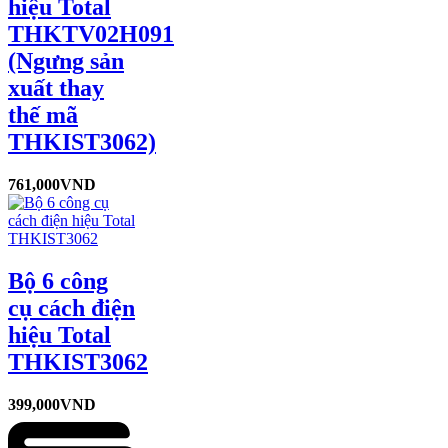
hiệu Total
THKTV02H091
(Ngưng sản
xuất thay
thế mã
THKIST3062)
761,000
VND
Bộ 6 công
cụ cách điện
hiệu Total
THKIST3062
399,000
VND