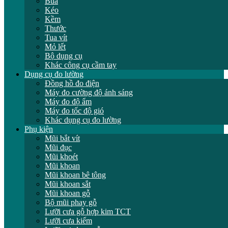
Búa
Kéo
Kềm
Thước
Tua vít
Mỏ lết
Bộ dụng cụ
Khác công cụ cầm tay
Dụng cụ đo lường
Đồng hồ đo điện
Máy đo cường độ ánh sáng
Máy đo độ ẩm
Máy đo tốc độ gió
Khác dụng cụ đo lường
Phụ kiện
Mũi bắt vít
Mũi đục
Mũi khoét
Mũi khoan
Mũi khoan bê tông
Mũi khoan sắt
Mũi khoan gỗ
Bộ mũi phay gỗ
Lưỡi cưa gỗ hợp kim TCT
Lưỡi cưa kiếm