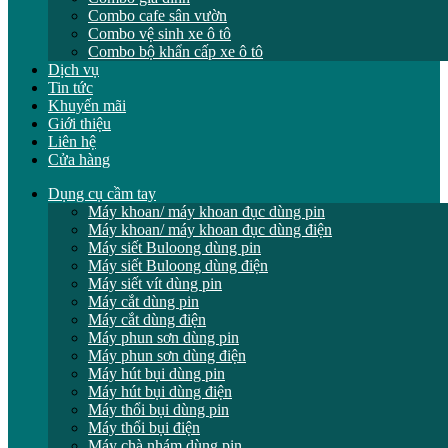
Combo cafe sân vườn
Combo vệ sinh xe ô tô
Combo bộ khẩn cấp xe ô tô
Dịch vụ
Tin tức
Khuyến mãi
Giới thiệu
Liên hệ
Cửa hàng
Dụng cụ cầm tay
Máy khoan/ máy khoan đục dùng pin
Máy khoan/ máy khoan đục dùng điện
Máy siết Buloong dùng pin
Máy siết Buloong dùng điện
Máy siết vít dùng pin
Máy cắt dùng pin
Máy cắt dùng điện
Máy phun sơn dùng pin
Máy phun sơn dùng điện
Máy hút bụi dùng pin
Máy hút bụi dùng điện
Máy thổi bụi dùng pin
Máy thổi bụi điện
Máy chà nhám dùng pin