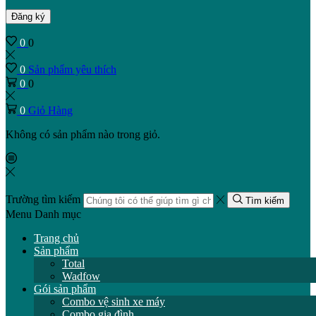
Đăng ký
0
0
0
Sản phẩm yêu thích
0
0
0
Giỏ Hàng
Không có sản phẩm nào trong giỏ.
Trường tìm kiếm
Tìm kiếm
Menu
Danh mục
Trang chủ
Sản phẩm
Total
Wadfow
Gói sản phẩm
Combo vệ sinh xe máy
Combo gia đình