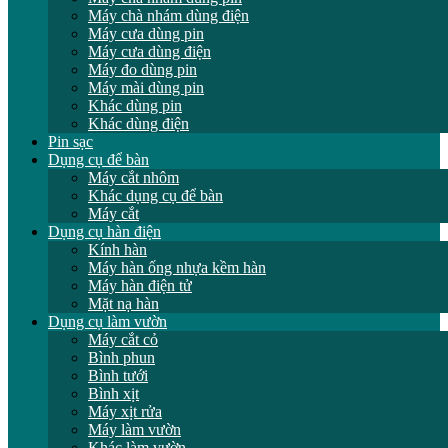
Máy chà nhám dùng điện
Máy cưa dùng pin
Máy cưa dùng điện
Máy đo dùng pin
Máy mài dùng pin
Khác dùng pin
Khác dùng điện
Pin sạc
Dụng cụ để bàn
Máy cắt nhôm
Khác dụng cụ để bàn
Máy cắt
Dụng cụ hàn điện
Kính hàn
Máy hàn ống nhựa kềm hàn
Máy hàn điện tử
Mặt nạ hàn
Dụng cụ làm vườn
Máy cắt cỏ
Bình phun
Bình tưới
Bình xịt
Máy xịt rửa
Máy làm vườn
Khác làm vườn