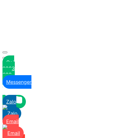
Gọi
0283
622
6629
Messenger
Zalo
Email