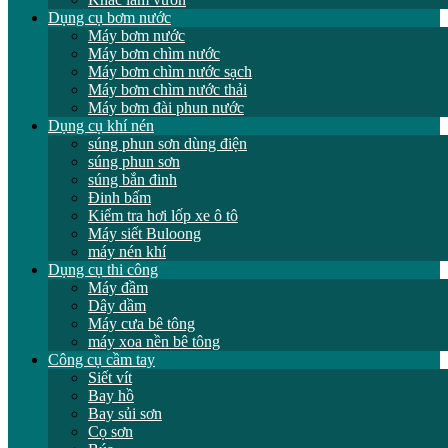
Dụng cụ bơm nước
Máy bơm nước
Máy bơm chìm nước
Máy bơm chìm nước sạch
Máy bơm chìm nước thải
Máy bơm đài phun nước
Dụng cụ khí nén
súng phun sơn dùng điện
súng phun sơn
súng bắn đinh
Đinh bấm
Kiểm tra hơi lốp xe ô tô
Máy siết Buloong
máy nén khí
Dụng cụ thi công
Máy đầm
Dây dầm
Máy cưa bê tông
máy xoa nền bê tông
Công cụ cầm tay
Siết vít
Bay hồ
Bay sủi sơn
Cọ sơn