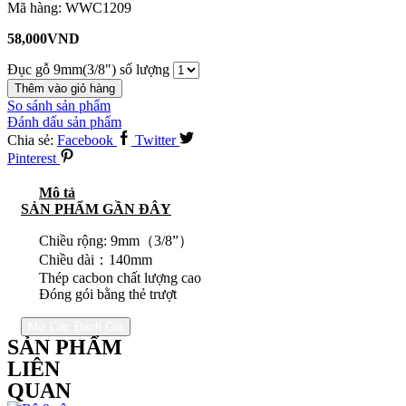
Mã hàng:
WWC1209
58,000
VND
Đục gỗ 9mm(3/8") số lượng
Thêm vào giỏ hàng
So sánh sản phẩm
Đánh dấu sản phẩm
Chia sẻ:
Facebook
Twitter
Pinterest
Mô tả
SẢN PHẨM GẦN ĐÂY
Chiều rộng: 9mm（3/8”）
Chiều dài：140mm
Thép cacbon chất lượng cao
Đóng gói bằng thẻ trượt
Mở Các Đánh Giá
SẢN PHẨM
LIÊN
QUAN