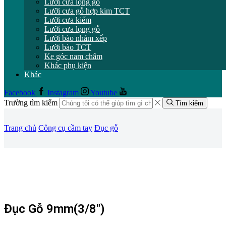
Lưỡi cưa lọng gỗ
Lưỡi cưa gỗ hợp kim TCT
Lưỡi cưa kiếm
Lưỡi cưa lọng gỗ
Lười bào nhám xếp
Lưỡi bào TCT
Ke góc nam châm
Khác phụ kiện
Khác
Facebook
Instagram
Youtube
Trường tìm kiếm
Tìm kiếm
Trang chủ
Công cụ cầm tay
Đục gỗ
Đục Gỗ 9mm(3/8″)