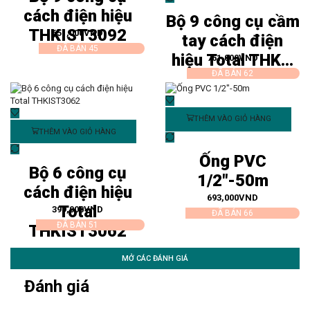
cách điện hiệu
Bộ 9 công cụ cầm
THKIST3092
651,000
VND
tay cách điện
ĐÃ BÁN 45
hiệu Total THK...
761,000
VND
ĐÃ BÁN 62
THÊM VÀO GIỎ HÀNG
THÊM VÀO GIỎ HÀNG
Ống PVC
Bộ 6 công cụ
1/2″-50m
cách điện hiệu
693,000
VND
Total
399,000
VND
ĐÃ BÁN 66
ĐÃ BÁN 51
THKIST3062
MỞ CÁC ĐÁNH GIÁ
Đánh giá