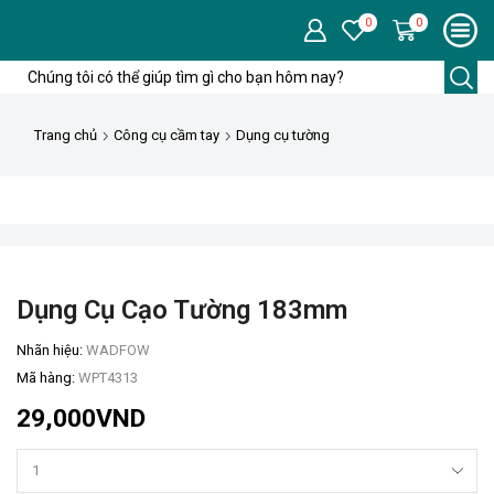
0
0
Trường
tìm
kiếm
Trang chủ
Công cụ cầm tay
Dụng cụ tường
Dụng Cụ Cạo Tường 183mm
Nhãn hiệu:
WADFOW
Mã hàng:
WPT4313
29,000
VND
Dụng