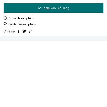
cụ
cạo
Thêm Vào Giỏ Hàng
tường
183mm
số
So sánh sản phẩm
lượng
Đánh dấu sản phẩm
Chia sẻ: