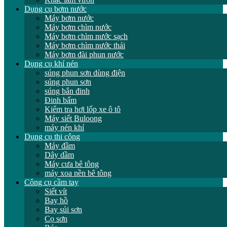
Dụng cụ bơm nước
Máy bơm nước
Máy bơm chìm nước
Máy bơm chìm nước sạch
Máy bơm chìm nước thải
Máy bơm đài phun nước
Dụng cụ khí nén
súng phun sơn dùng điện
súng phun sơn
súng bắn đinh
Đinh bấm
Kiểm tra hơi lốp xe ô tô
Máy siết Buloong
máy nén khí
Dụng cụ thi công
Máy đầm
Dây dầm
Máy cưa bê tông
máy xoa nền bê tông
Công cụ cầm tay
Siết vít
Bay hồ
Bay sủi sơn
Cọ sơn