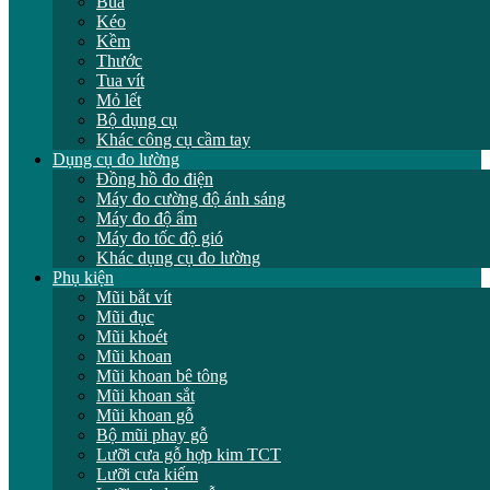
Búa
Kéo
Kềm
Thước
Tua vít
Mỏ lết
Bộ dụng cụ
Khác công cụ cầm tay
Dụng cụ đo lường
Đồng hồ đo điện
Máy đo cường độ ánh sáng
Máy đo độ ẩm
Máy đo tốc độ gió
Khác dụng cụ đo lường
Phụ kiện
Mũi bắt vít
Mũi đục
Mũi khoét
Mũi khoan
Mũi khoan bê tông
Mũi khoan sắt
Mũi khoan gỗ
Bộ mũi phay gỗ
Lưỡi cưa gỗ hợp kim TCT
Lưỡi cưa kiếm