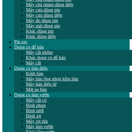
Máy chà nhám dùng điện
Máy cưa dùng pin
Máy cưa dùng điện
Máy đo dùng pin
Máy mài dùng pin
Khác dùng pin
Khác dùng điện
Pin sạc
Dụng cụ để bàn
Máy cắt nhôm
Khác dụng cụ để bàn
Máy cắt
Dụng cụ hàn điện
Kính hàn
Máy hàn ống nhựa kềm hàn
Máy hàn điện tử
Mặt nạ hàn
Dụng cụ làm vườn
Máy cắt cỏ
Bình phun
Bình tưới
Bình xịt
Máy xịt rửa
Máy làm vườn
Khác làm vườn