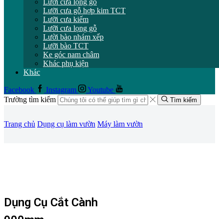
Lưỡi cưa lọng gỗ
Lưỡi cưa gỗ hợp kim TCT
Lưỡi cưa kiếm
Lưỡi cưa lọng gỗ
Lười bào nhám xếp
Lưỡi bào TCT
Ke góc nam châm
Khác phụ kiện
Khác
Facebook
Instagram
Youtube
Trường tìm kiếm
Tìm kiếm
Trang chủ
Dụng cụ làm vườn
Máy làm vườn
Dụng Cụ Cắt Cành