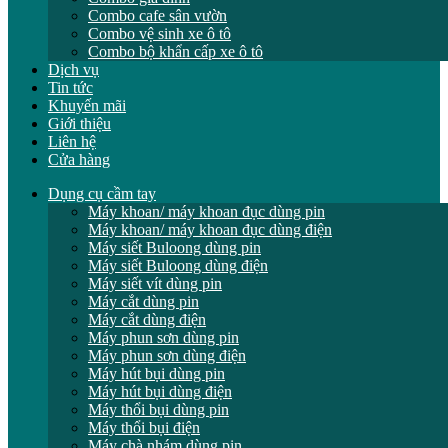
Combo cafe sân vườn
Combo vệ sinh xe ô tô
Combo bộ khẩn cấp xe ô tô
Dịch vụ
Tin tức
Khuyến mãi
Giới thiệu
Liên hệ
Cửa hàng
Dụng cụ cầm tay
Máy khoan/ máy khoan đục dùng pin
Máy khoan/ máy khoan đục dùng điện
Máy siết Buloong dùng pin
Máy siết Buloong dùng điện
Máy siết vít dùng pin
Máy cắt dùng pin
Máy cắt dùng điện
Máy phun sơn dùng pin
Máy phun sơn dùng điện
Máy hút bụi dùng pin
Máy hút bụi dùng điện
Máy thổi bụi dùng pin
Máy thổi bụi điện
Máy chà nhám dùng pin