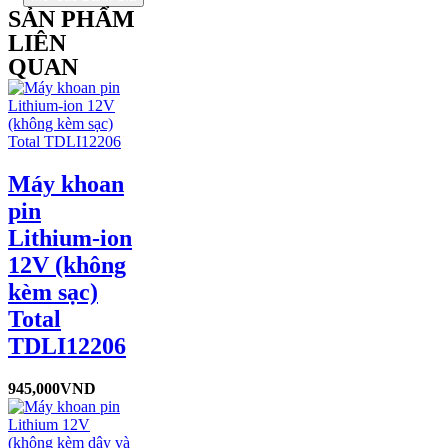
SẢN PHẨM
LIÊN
QUAN
Máy khoan
pin
Lithium-ion
12V (không
kèm sạc)
Total
TDLI12206
945,000
VND