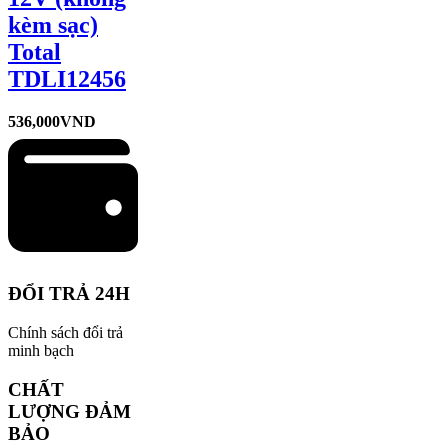
kèm sạc)
Total
TDLI12456
536,000
VND
ĐỔI TRẢ 24H
Chính sách đổi trả
minh bạch
CHẤT
LƯỢNG ĐẢM
BẢO