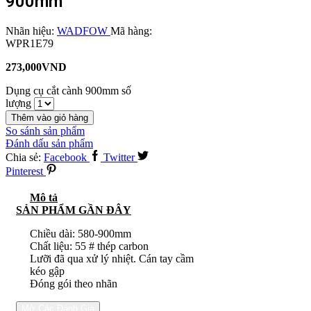
900mm
Nhãn hiệu:
WADFOW
Mã hàng:
WPR1E79
273,000
VND
Dụng cụ cắt cành 900mm số
lượng
Thêm vào giỏ hàng
So sánh sản phẩm
Đánh dấu sản phẩm
Chia sẻ:
Facebook
Twitter
Pinterest
Mô tả
SẢN PHẨM GẦN ĐÂY
Chiều dài: 580-900mm
Chất liệu: 55 # thép carbon
Lưỡi đã qua xử lý nhiệt. Cán tay cầm
kéo gập
Đóng gói theo nhãn
Mở Các Đánh Giá