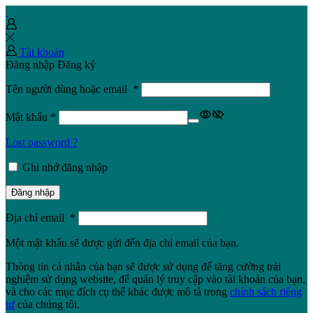
Tài khoản
Đăng nhập
Đăng ký
Tên người dùng hoặc email
*
Mật khẩu
*
Lost password ?
Ghi nhớ đăng nhập
Đăng nhập
Địa chỉ email
*
Một mật khẩu sẽ được gửi đến địa chỉ email của bạn.
Thông tin cá nhân của bạn sẽ được sử dụng để tăng cường trải
nghiệm sử dụng website, để quản lý truy cập vào tài khoản của bạn,
và cho các mục đích cụ thể khác được mô tả trong
chính sách riêng
tư
của chúng tôi.