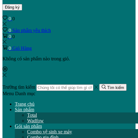
Đăng ký
0
0
0
Sản phẩm yêu thích
0
0
0
Giỏ Hàng
Không có sản phẩm nào trong giỏ.
Trường tìm kiếm
Tìm kiếm
Menu
Danh mục
Trang chủ
Sản phẩm
Total
Wadfow
Gói sản phẩm
Combo vệ sinh xe máy
Combo gia đình