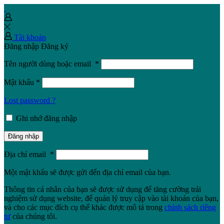
Tài khoản
Đăng nhập
Đăng ký
Tên người dùng hoặc email
*
Mật khẩu
*
Lost password ?
Ghi nhớ đăng nhập
Đăng nhập
Địa chỉ email
*
Một mật khẩu sẽ được gửi đến địa chỉ email của bạn.
Thông tin cá nhân của bạn sẽ được sử dụng để tăng cường trải
nghiệm sử dụng website, để quản lý truy cập vào tài khoản của bạn,
và cho các mục đích cụ thể khác được mô tả trong
chính sách riêng
tư
của chúng tôi.