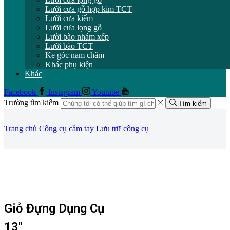
Lưỡi cưa gỗ hợp kim TCT
Lưỡi cưa kiếm
Lưỡi cưa lọng gỗ
Lười bào nhám xếp
Lưỡi bào TCT
Ke góc nam châm
Khác phụ kiện
Khác
Facebook
Instagram
Youtube
Trường tìm kiếm
Tìm kiếm
Trang chủ
Công cụ cầm tay
Lưu trữ công cụ
Giỏ Đựng Dụng Cụ
13″