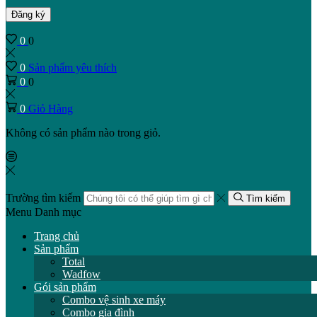
Đăng ký
0
0
0
Sản phẩm yêu thích
0
0
0
Giỏ Hàng
Không có sản phẩm nào trong giỏ.
Trường tìm kiếm
Tìm kiếm
Menu
Danh mục
Trang chủ
Sản phẩm
Total
Wadfow
Gói sản phẩm
Combo vệ sinh xe máy
Combo gia đình