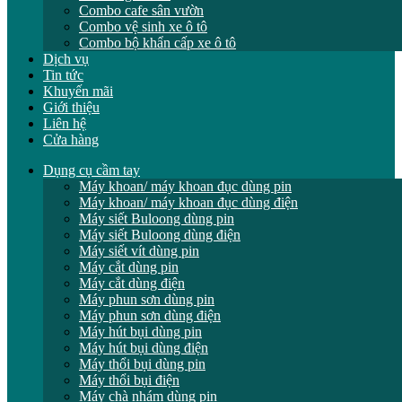
Combo cafe sân vườn
Combo vệ sinh xe ô tô
Combo bộ khẩn cấp xe ô tô
Dịch vụ
Tin tức
Khuyến mãi
Giới thiệu
Liên hệ
Cửa hàng
Dụng cụ cầm tay
Máy khoan/ máy khoan đục dùng pin
Máy khoan/ máy khoan đục dùng điện
Máy siết Buloong dùng pin
Máy siết Buloong dùng điện
Máy siết vít dùng pin
Máy cắt dùng pin
Máy cắt dùng điện
Máy phun sơn dùng pin
Máy phun sơn dùng điện
Máy hút bụi dùng pin
Máy hút bụi dùng điện
Máy thổi bụi dùng pin
Máy thổi bụi điện
Máy chà nhám dùng pin