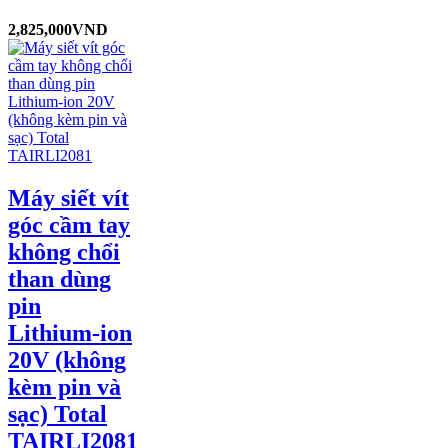
2,825,000
VND
Máy siết vít
góc cầm tay
không chổi
than dùng
pin
Lithium-ion
20V (không
kèm pin và
sạc) Total
TAIRLI2081