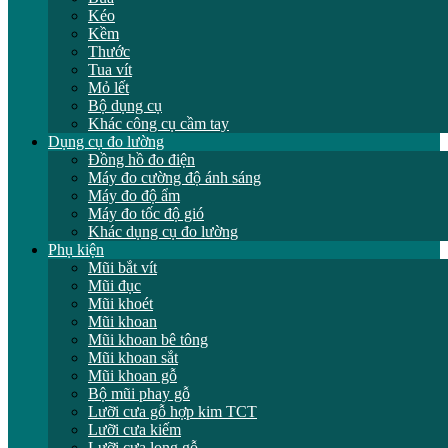
Kéo
Kềm
Thước
Tua vít
Mỏ lết
Bộ dụng cụ
Khác công cụ cầm tay
Dụng cụ đo lường
Đồng hồ đo điện
Máy đo cường độ ánh sáng
Máy đo độ ẩm
Máy đo tốc độ gió
Khác dụng cụ đo lường
Phụ kiện
Mũi bắt vít
Mũi đục
Mũi khoét
Mũi khoan
Mũi khoan bê tông
Mũi khoan sắt
Mũi khoan gỗ
Bộ mũi phay gỗ
Lưỡi cưa gỗ hợp kim TCT
Lưỡi cưa kiếm
Lưỡi cưa lọng gỗ