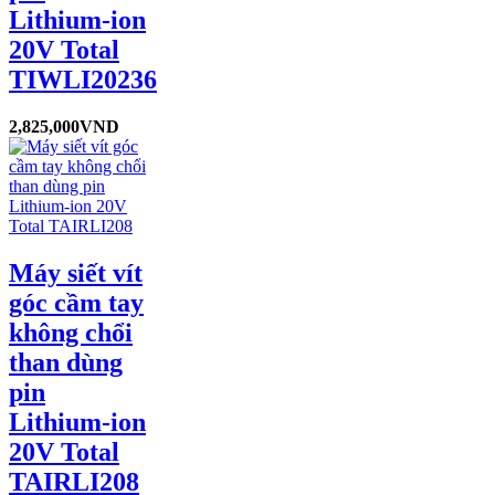
Lithium-ion
20V Total
TIWLI20236
2,825,000
VND
Máy siết vít
góc cầm tay
không chổi
than dùng
pin
Lithium-ion
20V Total
TAIRLI208