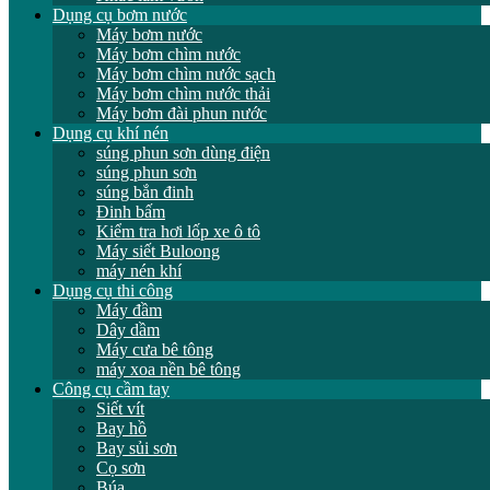
Dụng cụ bơm nước
Máy bơm nước
Máy bơm chìm nước
Máy bơm chìm nước sạch
Máy bơm chìm nước thải
Máy bơm đài phun nước
Dụng cụ khí nén
súng phun sơn dùng điện
súng phun sơn
súng bắn đinh
Đinh bấm
Kiểm tra hơi lốp xe ô tô
Máy siết Buloong
máy nén khí
Dụng cụ thi công
Máy đầm
Dây dầm
Máy cưa bê tông
máy xoa nền bê tông
Công cụ cầm tay
Siết vít
Bay hồ
Bay sủi sơn
Cọ sơn
Búa