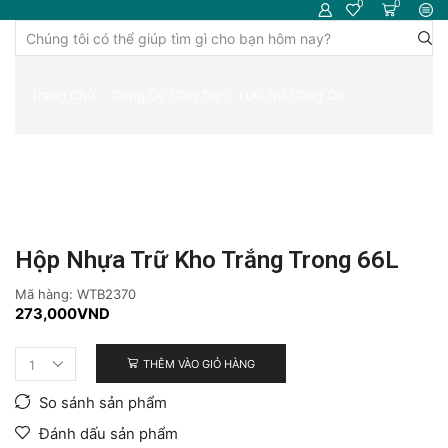
0
0
Trường
tìm
kiếm
Trang Chủ
Công Cụ Cầm Tay
Lưu Trữ Công Cụ
Hộp Nhựa Trữ Kho Trắng Trong 66L
Mã hàng:
WTB2370
273,000
VND
THÊM VÀO GIỎ HÀNG
Hộp
nhựa
So sánh sản phẩm
trữ
kho
Đánh dấu sản phẩm
trắng