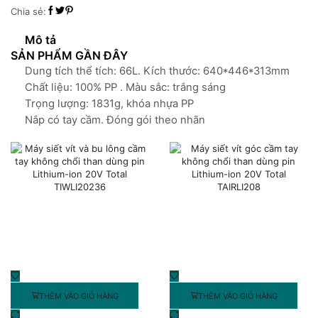
trong
Chia sẻ:
66L
số
Mô tả
lượng
SẢN PHẨM GẦN ĐÂY
Dung tích thể tích: 66L. Kích thước: 640*446*313mm
Chất liệu: 100% PP . Màu sắc: trắng sáng
Trọng lượng: 1831g, khóa nhựa PP
Nắp có tay cầm. Đóng gói theo nhãn
THÊM VÀO GIỎ HÀNG
THÊM VÀO GIỎ HÀNG