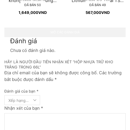
không chổi than dùng...
Lithium-Ion 4V Total TS...
ĐÃ BÁN 50
ĐÃ BÁN 49
1,649,000
VND
567,000
VND
MỞ CÁC ĐÁNH GIÁ
Đánh giá
Chưa có đánh giá nào.
HÃY LÀ NGƯỜI ĐẦU TIÊN NHẬN XÉT “HỘP NHỰA TRỮ KHO
TRẮNG TRONG 66L”
Địa chỉ email của bạn sẽ không được công bố. Các trường
bắt buộc được đánh dấu *
Đánh giá của bạn
*
Nhận xét của bạn
*