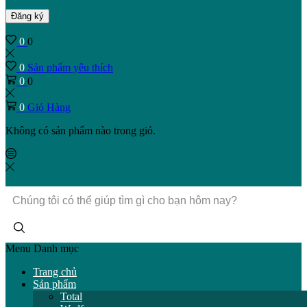
Đăng ký
0
0
0
Sản phẩm yêu thích
0
0
0
Giỏ Hàng
Không có sản phẩm nào trong giỏ.
Trường
tìm
kiếm
Menu
Danh mục
Trang chủ
Sản phẩm
Total