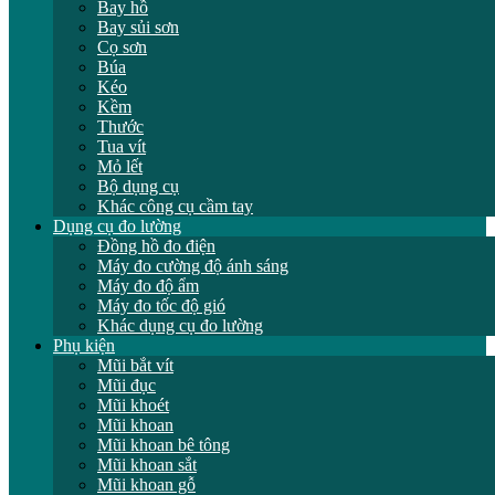
Bay hồ
Bay sủi sơn
Cọ sơn
Búa
Kéo
Kềm
Thước
Tua vít
Mỏ lết
Bộ dụng cụ
Khác công cụ cầm tay
Dụng cụ đo lường
Đồng hồ đo điện
Máy đo cường độ ánh sáng
Máy đo độ ẩm
Máy đo tốc độ gió
Khác dụng cụ đo lường
Phụ kiện
Mũi bắt vít
Mũi đục
Mũi khoét
Mũi khoan
Mũi khoan bê tông
Mũi khoan sắt
Mũi khoan gỗ