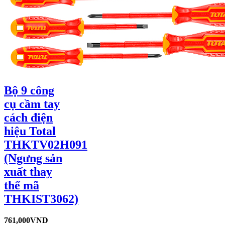
Bộ 9 công
cụ cầm tay
cách điện
hiệu Total
THKTV02H091
(Ngưng sản
xuất thay
thế mã
THKIST3062)
761,000
VND