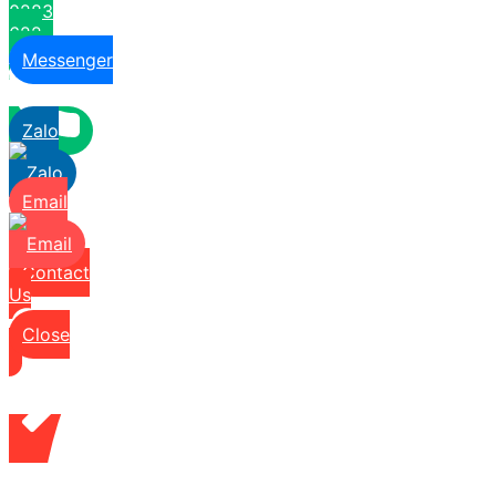
0283
622
6629
Messenger
Zalo
Email
Contact
Us
Close