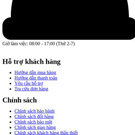
Giờ làm việc: 08:00 - 17:00 (Thứ 2-7)
GPĐKKD: 0317609827 do chi cục Sở Kế Hoạch và Đầu Tư
Thành phố Hồ Chí Minh cấp ngày 16/12/2022.
Hỗ trợ khách hàng
Hướng dẫn mua hàng
Hướng dẫn thanh toán
Yêu cầu hỗ trợ
Tra cứu đơn hàng
Chính sách
Chính sách bảo hành
Chính sách đổi hàng
Chính sách bảo mật
Chính sách giao hàng
Chính sách khách hàng thân thiết