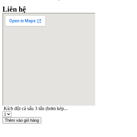
Liên hệ
Facebook
Instagram
Email
Youtube
Kích đội cá sấu 3 tấn (bơm kép...
Kích
đội
Thêm vào giỏ hàng
cá
sấu
3