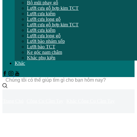
Bộ mũi phay gỗ
Lưỡi cưa gỗ hợp kim TCT
Lưỡi cưa kiếm
Lưỡi cưa lọng gỗ
Lưỡi cưa gỗ hợp kim TCT
Lưỡi cưa kiếm
Lưỡi cưa lọng gỗ
Lười bào nhám xếp
Lưỡi bào TCT
Ke góc nam châm
Khác phụ kiện
Khác
Facebook
Instagram
Youtube
Trường
tìm
kiếm
Trang Chủ
Công Cụ Cầm Tay
Khác Công Cụ Cầm Tay