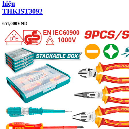
hiệu
THKIST3092
651,000
VND