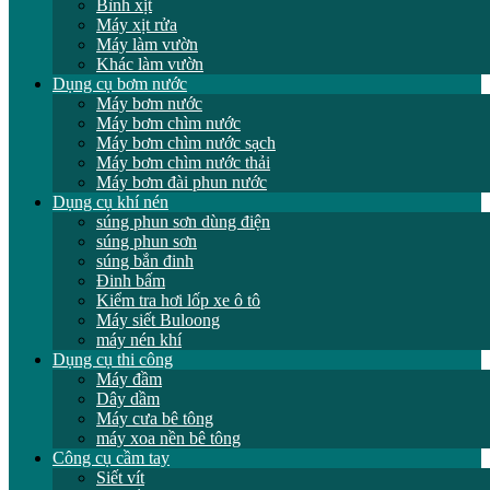
Bình xịt
Máy xịt rửa
Máy làm vườn
Khác làm vườn
Dụng cụ bơm nước
Máy bơm nước
Máy bơm chìm nước
Máy bơm chìm nước sạch
Máy bơm chìm nước thải
Máy bơm đài phun nước
Dụng cụ khí nén
súng phun sơn dùng điện
súng phun sơn
súng bắn đinh
Đinh bấm
Kiểm tra hơi lốp xe ô tô
Máy siết Buloong
máy nén khí
Dụng cụ thi công
Máy đầm
Dây dầm
Máy cưa bê tông
máy xoa nền bê tông
Công cụ cầm tay
Siết vít