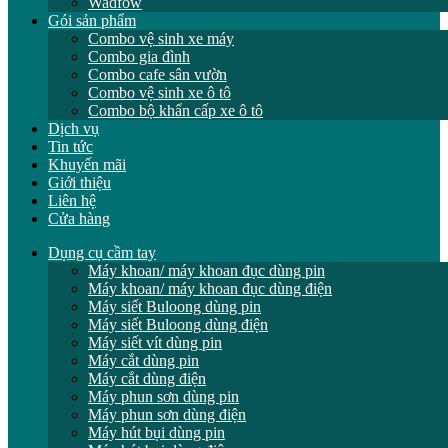
Wadfow
Gói sản phẩm
Combo vệ sinh xe máy
Combo gia đình
Combo cafe sân vườn
Combo vệ sinh xe ô tô
Combo bộ khẩn cấp xe ô tô
Dịch vụ
Tin tức
Khuyến mãi
Giới thiệu
Liên hệ
Cửa hàng
Dụng cụ cầm tay
Máy khoan/ máy khoan đục dùng pin
Máy khoan/ máy khoan đục dùng điện
Máy siết Buloong dùng pin
Máy siết Buloong dùng điện
Máy siết vít dùng pin
Máy cắt dùng pin
Máy cắt dùng điện
Máy phun sơn dùng pin
Máy phun sơn dùng điện
Máy hút bụi dùng pin