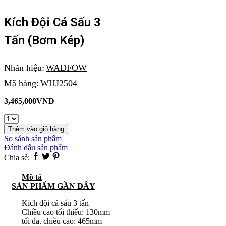
Kích Đội Cá Sấu 3
Tấn (bơm Kép)
Nhãn hiệu:
WADFOW
Mã hàng:
WHJ2504
3,465,000
VND
Kích
đội
Thêm vào giỏ hàng
cá
So sánh sản phẩm
sấu
Đánh dấu sản phẩm
3
Facebook
Twitter
Pinterest
Chia sẻ:
tấn
(bơm
Mô tả
kép)
SẢN PHẨM GẦN ĐÂY
số
lượng
Kích đội cá sấu 3 tấn
Chiều cao tối thiểu: 130mm
tối đa. chiều cao: 465mm