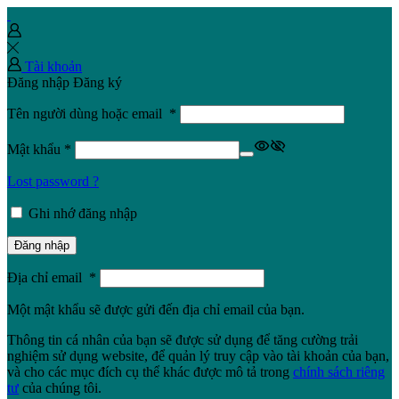
Tài khoản
Đăng nhập
Đăng ký
Tên người dùng hoặc email
*
Mật khẩu
*
Lost password ?
Ghi nhớ đăng nhập
Đăng nhập
Địa chỉ email
*
Một mật khẩu sẽ được gửi đến địa chỉ email của bạn.
Thông tin cá nhân của bạn sẽ được sử dụng để tăng cường trải
nghiệm sử dụng website, để quản lý truy cập vào tài khoản của bạn,
và cho các mục đích cụ thể khác được mô tả trong
chính sách riêng
tư
của chúng tôi.