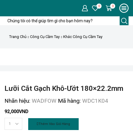
0
0
Trang Chủ
Công Cụ Cầm Tay
Khác Công Cụ Cầm Tay
Lưỡi Cắt Gạch Khô-Ướt 180×22.2mm
Nhãn hiệu:
WADFOW
Mã hàng:
WDC1K04
92,000
VND
Thêm Vào Giỏ Hàng