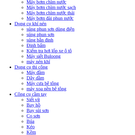
Máy bơm chìm nước
Máy bơm chìm nước sạch
Máy bơm chìm nước thải
Máy bơm đài phun nước
Dụng cụ khí nén
súng phun sơn dùng điện
súng phun sơn
súng bắn đinh
Đinh bấm
Kiểm tra hơi lốp xe ô tô
Máy siết Buloong
máy nén khí
Dụng cụ thi công
Máy đầm
Dây dầm
Máy cưa bê tông
máy xoa nền bê tông
Công cụ cầm tay
Siết vít
Bay hồ
Bay sủi sơn
Cọ sơn
Búa
Kéo
Kềm