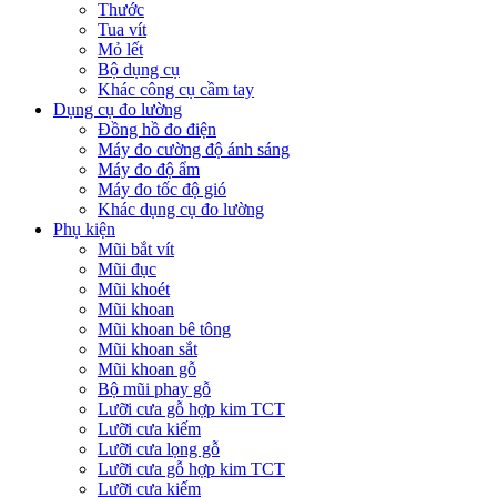
Thước
Tua vít
Mỏ lết
Bộ dụng cụ
Khác công cụ cầm tay
Dụng cụ đo lường
Đồng hồ đo điện
Máy đo cường độ ánh sáng
Máy đo độ ẩm
Máy đo tốc độ gió
Khác dụng cụ đo lường
Phụ kiện
Mũi bắt vít
Mũi đục
Mũi khoét
Mũi khoan
Mũi khoan bê tông
Mũi khoan sắt
Mũi khoan gỗ
Bộ mũi phay gỗ
Lưỡi cưa gỗ hợp kim TCT
Lưỡi cưa kiếm
Lưỡi cưa lọng gỗ
Lưỡi cưa gỗ hợp kim TCT
Lưỡi cưa kiếm