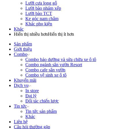
Lưỡi cưa lọng gỗ
Lười bào nhám xếp
Lưỡi bào TCT
Ke góc nam châm
Khác phụ kiện
Khác
Hiển thị nhiều hơn
Hiển thị ít hơn
Sản phẩm
Giới thiệu
Combo
Combo bảo dưỡng và sửa chữa xe ô tô
Combo ngành sân vườn Resort
Combo cafe sân vườn
Combo vệ sinh xe ô tô
Khuyến mãi
Dịch vụ
In store
Đại lý
Đối tác chiến lược
Tin tức
Tin tức sản phẩm
Khác
Liên hệ
Câu hỏi thường gặp