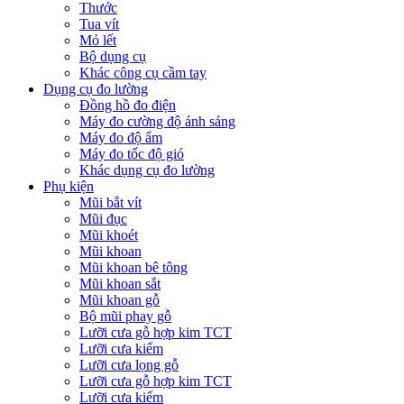
Thước
Tua vít
Mỏ lết
Bộ dụng cụ
Khác công cụ cầm tay
Dụng cụ đo lường
Đồng hồ đo điện
Máy đo cường độ ánh sáng
Máy đo độ ẩm
Máy đo tốc độ gió
Khác dụng cụ đo lường
Phụ kiện
Mũi bắt vít
Mũi đục
Mũi khoét
Mũi khoan
Mũi khoan bê tông
Mũi khoan sắt
Mũi khoan gỗ
Bộ mũi phay gỗ
Lưỡi cưa gỗ hợp kim TCT
Lưỡi cưa kiếm
Lưỡi cưa lọng gỗ
Lưỡi cưa gỗ hợp kim TCT
Lưỡi cưa kiếm