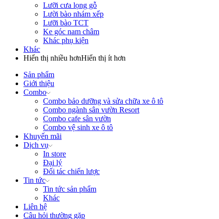
Lưỡi cưa lọng gỗ
Lười bào nhám xếp
Lưỡi bào TCT
Ke góc nam châm
Khác phụ kiện
Khác
Hiển thị nhiều hơn
Hiển thị ít hơn
Sản phẩm
Giới thiệu
Combo
Combo bảo dưỡng và sửa chữa xe ô tô
Combo ngành sân vườn Resort
Combo cafe sân vườn
Combo vệ sinh xe ô tô
Khuyến mãi
Dịch vụ
In store
Đại lý
Đối tác chiến lược
Tin tức
Tin tức sản phẩm
Khác
Liên hệ
Câu hỏi thường gặp