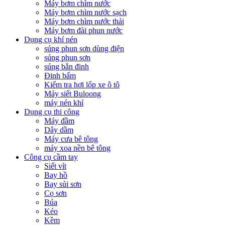
Máy bơm chìm nước
Máy bơm chìm nước sạch
Máy bơm chìm nước thải
Máy bơm đài phun nước
Dụng cụ khí nén
súng phun sơn dùng điện
súng phun sơn
súng bắn đinh
Đinh bấm
Kiểm tra hơi lốp xe ô tô
Máy siết Buloong
máy nén khí
Dụng cụ thi công
Máy đầm
Dây dầm
Máy cưa bê tông
máy xoa nền bê tông
Công cụ cầm tay
Siết vít
Bay hồ
Bay sủi sơn
Cọ sơn
Búa
Kéo
Kềm