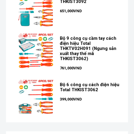
THKIST3092
651,000
VND
Bộ 9 công cụ cầm tay cách
điện hiệu Total
THKTV02H091 (Ngưng sản
xuất thay thế mã
THKIST3062)
761,000
VND
Bộ 6 công cụ cách điện hiệu
Total THKIST3062
399,000
VND