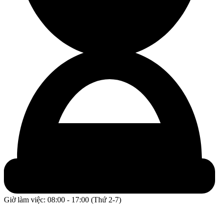
Giờ làm việc: 08:00 - 17:00 (Thứ 2-7)
GPĐKKD: 0317609827 do chi cục Sở Kế Hoạch và Đầu Tư
Thành phố Hồ Chí Minh cấp ngày 16/12/2022.