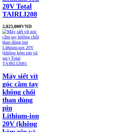
20V Total
TAIRLI208
2,825,000
VND
Máy siết vít
góc cầm tay
không chổi
than dùng
pin
Lithium-ion
20V (không
kèm pin và