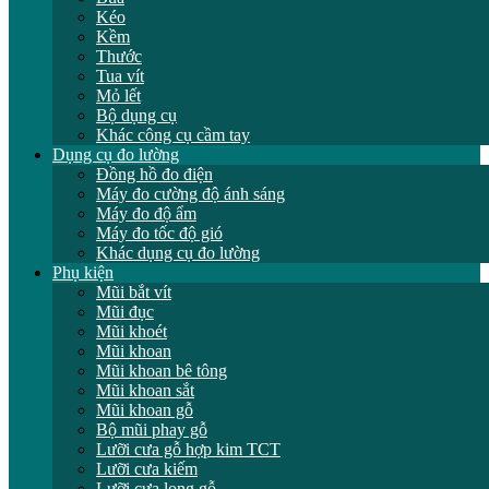
Kéo
Kềm
Thước
Tua vít
Mỏ lết
Bộ dụng cụ
Khác công cụ cầm tay
Dụng cụ đo lường
Đồng hồ đo điện
Máy đo cường độ ánh sáng
Máy đo độ ẩm
Máy đo tốc độ gió
Khác dụng cụ đo lường
Phụ kiện
Mũi bắt vít
Mũi đục
Mũi khoét
Mũi khoan
Mũi khoan bê tông
Mũi khoan sắt
Mũi khoan gỗ
Bộ mũi phay gỗ
Lưỡi cưa gỗ hợp kim TCT
Lưỡi cưa kiếm
Lưỡi cưa lọng gỗ