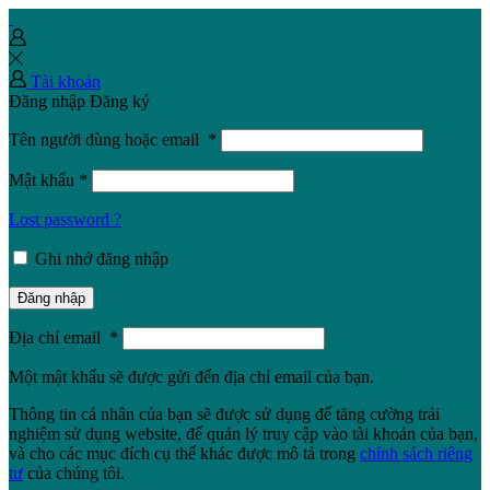
Tài khoản
Đăng nhập
Đăng ký
Tên người dùng hoặc email
*
Mật khẩu
*
Lost password ?
Ghi nhớ đăng nhập
Đăng nhập
Địa chỉ email
*
Một mật khẩu sẽ được gửi đến địa chỉ email của bạn.
Thông tin cá nhân của bạn sẽ được sử dụng để tăng cường trải
nghiệm sử dụng website, để quản lý truy cập vào tài khoản của bạn,
và cho các mục đích cụ thể khác được mô tả trong
chính sách riêng
tư
của chúng tôi.