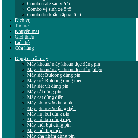
Combo cafe sân vườn
Combo vệ sinh xe ô tô
Combo bộ khẩn cấp xe ô tô
Dịch vụ
Tin tức
Khuyến mãi
Giới thiệu
Liên hệ
Cửa hàng
Dụng cụ cầm tay
Máy khoan/ máy khoan đục dùng pin
Máy khoan/ máy khoan đục dùng điện
Máy siết Buloong dùng pin
Máy siết Buloong dùng điện
Máy siết vít dùng pin
Máy cắt dùng pin
Máy cắt dùng điện
Máy phun sơn dùng pin
Máy phun sơn dùng điện
Máy hút bụi dùng pin
Máy hút bụi dùng điện
Máy thổi bụi dùng pin
Máy thổi bụi điện
Máy chà nhám dùng pin