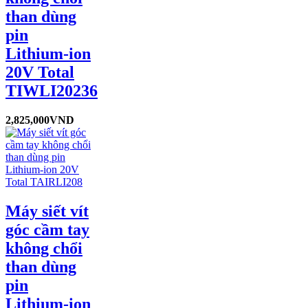
than dùng
pin
Lithium-ion
20V Total
TIWLI20236
2,825,000
VND
Máy siết vít
góc cầm tay
không chổi
than dùng
pin
Lithium-ion