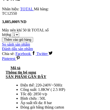
Nhãn hiệu:
TOTAL
Mã hàng:
TC12550
3,885,000
VND
Máy nén khí 50 lít TOTAL số
lượng
Thêm vào giỏ hàng
So sánh sản phẩm
Đánh dấu sản phẩm
Chia sẻ:
Facebook
Twitter
Pinterest
Mô tả
Thông tin bổ sung
SẢN PHẨM GẦN ĐÂY
Điện thế: 220-240V~50Hz
Công suất: 1.8KW ( 2.5 HP)
Tốc độ: 2850 v/p
Bình chứa : 50L
Áp suất tối đa: 8 bar
Đóng gói bằng thùng carton