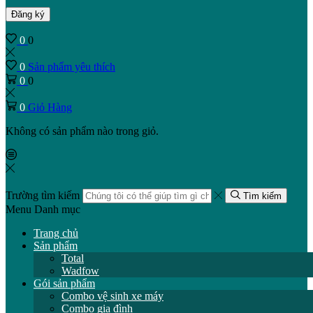
Đăng ký
0
0
0
Sản phẩm yêu thích
0
0
0
Giỏ Hàng
Không có sản phẩm nào trong giỏ.
Trường tìm kiếm
Tìm kiếm
Menu
Danh mục
Trang chủ
Sản phẩm
Total
Wadfow
Gói sản phẩm
Combo vệ sinh xe máy
Combo gia đình