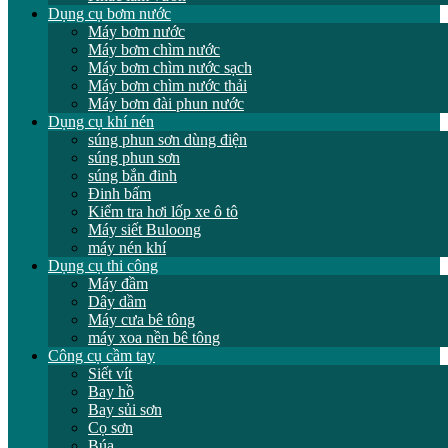
Dụng cụ bơm nước
Máy bơm nước
Máy bơm chìm nước
Máy bơm chìm nước sạch
Máy bơm chìm nước thải
Máy bơm đài phun nước
Dụng cụ khí nén
súng phun sơn dùng điện
súng phun sơn
súng bắn đinh
Đinh bấm
Kiểm tra hơi lốp xe ô tô
Máy siết Buloong
máy nén khí
Dụng cụ thi công
Máy đầm
Dây dầm
Máy cưa bê tông
máy xoa nền bê tông
Công cụ cầm tay
Siết vít
Bay hồ
Bay sủi sơn
Cọ sơn
Búa