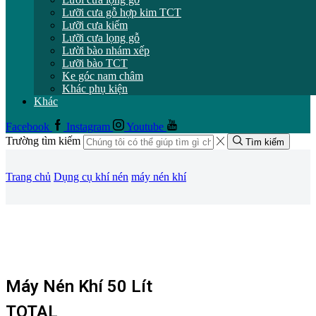
Lưỡi cưa gỗ hợp kim TCT
Lưỡi cưa kiếm
Lưỡi cưa lọng gỗ
Lười bào nhám xếp
Lưỡi bào TCT
Ke góc nam châm
Khác phụ kiện
Khác
Facebook
Instagram
Youtube
Trường tìm kiếm
Tìm kiếm
Trang chủ
Dụng cụ khí nén
máy nén khí
Máy Nén Khí 50 Lít
TOTAL