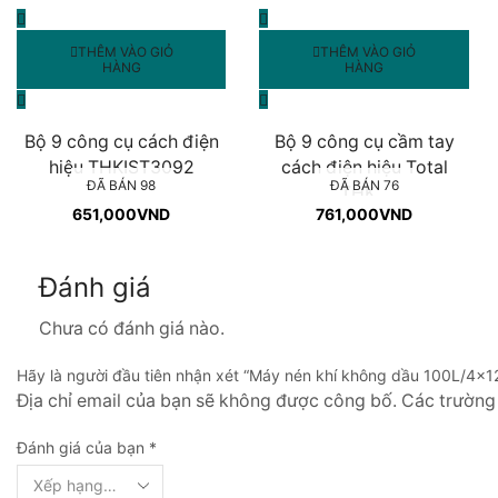
THÊM VÀO GIỎ
THÊM VÀO GIỎ
HÀNG
HÀNG
Bộ 9 công cụ cách điện
Bộ 9 công cụ cầm tay
hiệu THKIST3092
cách điện hiệu Total
ĐÃ BÁN 98
ĐÃ BÁN 76
THK...
651,000
VND
761,000
VND
Đánh giá
Chưa có đánh giá nào.
Hãy là người đầu tiên nhận xét “Máy nén khí không dầu 100L/
Địa chỉ email của bạn sẽ không được công bố. Các trườn
Đánh giá của bạn
*