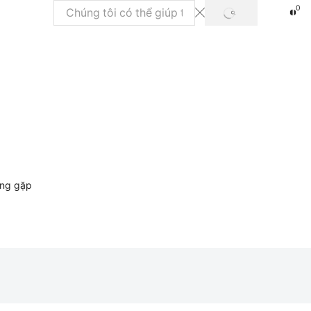
0
TÌM
Trường
KIẾM
tìm
kiếm
ờng gặp