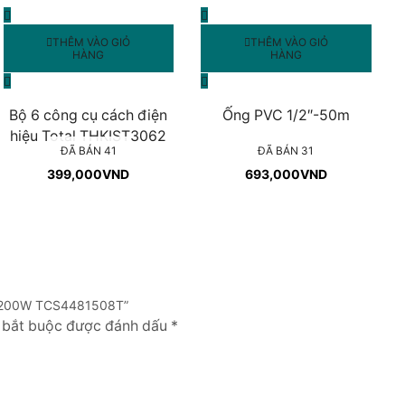
THÊM VÀO GIỎ
THÊM VÀO GIỎ
HÀNG
HÀNG
Bộ 6 công cụ cách điện
Ống PVC 1/2″-50m
hiệu Total THKIST3062
ĐÃ BÁN 41
ĐÃ BÁN 31
399,000
VND
693,000
VND
4x1200W TCS4481508T”
g bắt buộc được đánh dấu *