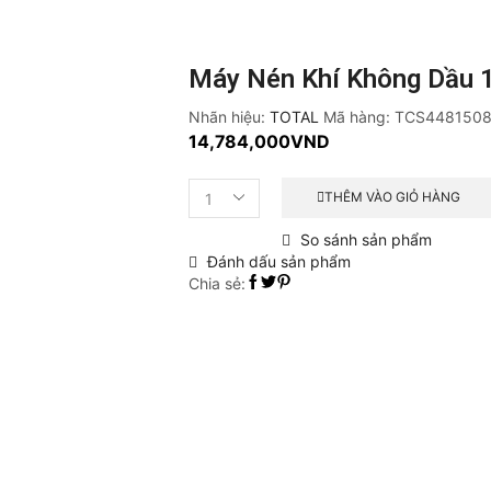
Máy Nén Khí Không Dầu
Nhãn hiệu:
TOTAL
Mã hàng:
TCS448150
14,784,000
VND
THÊM VÀO GIỎ HÀNG
Máy
nén
So sánh sản phẩm
khí
Đánh dấu sản phẩm
không
Chia sẻ:
dầu
100L/4x1200W
TCS4481508T
số
lượng