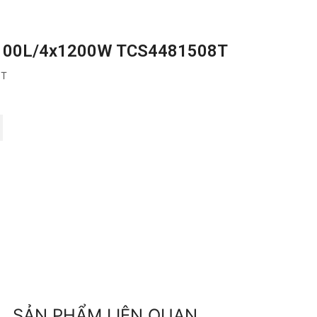
 100L/4x1200W TCS4481508T
8T
SẢN PHẨM LIÊN QUAN