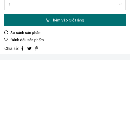
Máy
thổi
bụi
Thêm Vào Giỏ Hàng
dùng
pin
20V
So sánh sản phẩm
(không
Đánh dấu sản phẩm
bao
gồm
Chia sẻ:
pin
&
sạc)
số
lượng