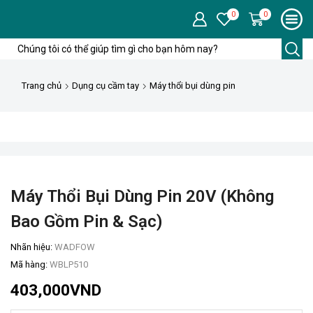
0
0
Trường
tìm
kiếm
Trang chủ
Dụng cụ cầm tay
Máy thổi bụi dùng pin
Máy Thổi Bụi Dùng Pin 20V (không
Bao Gồm Pin & Sạc)
Nhãn hiệu:
WADFOW
Mã hàng:
WBLP510
403,000
VND