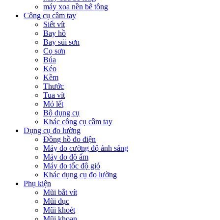
máy xoa nền bê tông
Công cụ cầm tay
Siết vít
Bay hồ
Bay sủi sơn
Cọ sơn
Búa
Kéo
Kềm
Thước
Tua vít
Mỏ lết
Bộ dụng cụ
Khác công cụ cầm tay
Dụng cụ đo lường
Đồng hồ đo điện
Máy đo cường độ ánh sáng
Máy đo độ ẩm
Máy đo tốc độ gió
Khác dụng cụ đo lường
Phụ kiện
Mũi bắt vít
Mũi đục
Mũi khoét
Mũi khoan