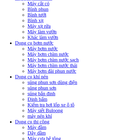
Máy cắt cỏ
Bình phun
Bình tưới
Bình xịt
Máy xịt rửa
Máy làm vườn
Khác làm vườn
Dụng cụ bơm nước
Máy bơm nước
Máy bơm chìm nước
Máy bơm chìm nước sạch
Máy bơm chìm nước thải
Máy bơm đài phun nước
Dụng cụ khí nén
súng phun sơn dùng điện
súng phun sơn
súng bắn đinh
Đinh bấm
Kiểm tra hơi lốp xe ô tô
Máy siết Buloong
máy nén khí
Dụng cụ thi công
Máy đầm
Dây dầm
Máy cưa bê tông