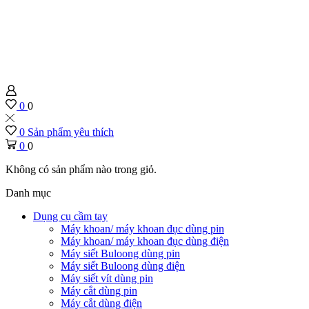
0
0
0
Sản phẩm yêu thích
0
0
Không có sản phẩm nào trong giỏ.
Danh mục
Dụng cụ cầm tay
Máy khoan/ máy khoan đục dùng pin
Máy khoan/ máy khoan đục dùng điện
Máy siết Buloong dùng pin
Máy siết Buloong dùng điện
Máy siết vít dùng pin
Máy cắt dùng pin
Máy cắt dùng điện