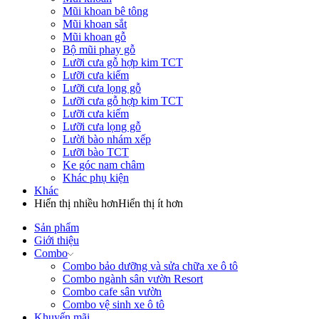
Mũi khoan bê tông
Mũi khoan sắt
Mũi khoan gỗ
Bộ mũi phay gỗ
Lưỡi cưa gỗ hợp kim TCT
Lưỡi cưa kiếm
Lưỡi cưa lọng gỗ
Lưỡi cưa gỗ hợp kim TCT
Lưỡi cưa kiếm
Lưỡi cưa lọng gỗ
Lười bào nhám xếp
Lưỡi bào TCT
Ke góc nam châm
Khác phụ kiện
Khác
Hiển thị nhiều hơn
Hiển thị ít hơn
Sản phẩm
Giới thiệu
Combo
Combo bảo dưỡng và sửa chữa xe ô tô
Combo ngành sân vườn Resort
Combo cafe sân vườn
Combo vệ sinh xe ô tô
Khuyến mãi