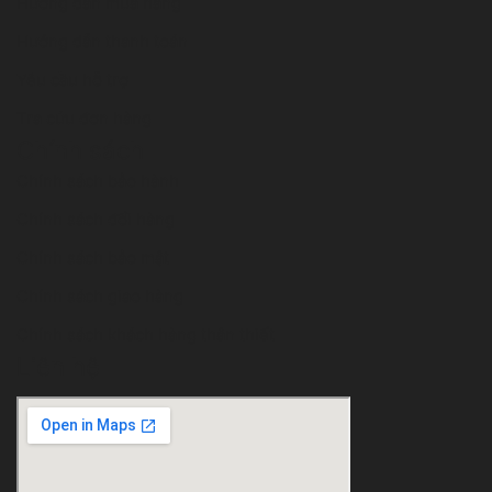
Hướng dẫn mua hàng
Hướng dẫn thanh toán
Yêu cầu hỗ trợ
Tra cứu đơn hàng
Chính sách
Chính sách bảo hành
Chính sách đổi hàng
Chính sách bảo mật
Chính sách giao hàng
Chính sách khách hàng thân thiết
Liên hệ