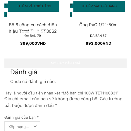
THÊM VÀO GIỎ HÀNG
THÊM VÀO GIỎ HÀNG
Bộ 6 công cụ cách điện
Ống PVC 1/2″-50m
hiệu Total THKIST3062
ĐÃ BÁN 79
ĐÃ BÁN 57
399,000
VND
693,000
VND
MỞ CÁC ĐÁNH GIÁ
Đánh giá
Chưa có đánh giá nào.
Hãy là người đầu tiên nhận xét “Mỏ hàn chì 100W TET1100831”
Địa chỉ email của bạn sẽ không được công bố. Các trường
bắt buộc được đánh dấu *
Đánh giá của bạn
*