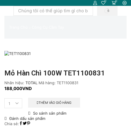
0
0
TÌM
Trường
KIẾM
tìm
kiếm
Trang Chủ
Công Cụ Cầm Tay
Mỏ Hàn Chì 100W TET1100831
Nhãn hiệu:
TOTAL
Mã hàng:
TET1100831
188,000
VND
THÊM VÀO GIỎ HÀNG
Mỏ
hàn
So sánh sản phẩm
chì
Đánh dấu sản phẩm
100W
Chia sẻ:
TET1100831