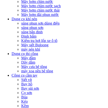
Máy bơm chìm nước
Máy bơm chìm nước sạch
Máy bơm chìm nước thải
Máy bơm đài phun nước
Dụng cụ khí nén
súng phun sơn dùng điện
súng phun sơn
súng bắn đinh
Đinh bấm
Kiểm tra hơi lốp xe ô tô
Máy siết Buloong
máy nén khí
Dụng cụ thi công
Máy đầm
Dây dầm
Máy cưa bê tông
máy xoa nền bê tông
Công cụ cầm tay
Siết vít
Bay hồ
Bay sủi sơn
Cọ sơn
Búa
Kéo
Kềm