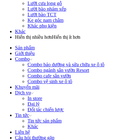
Lưỡi cưa lọng gỗ
Lười bào nhám xếp
Lưỡi bào TCT
Ke góc nam châm
Khác phụ kiện
Khác
Hiển thị nhiều hơn
Hiển thị ít hơn
Sản phẩm
Giới thiệu
Combo
Combo bảo dưỡng và sửa chữa xe ô tô
Combo ngành sân vườn Resort
Combo cafe sân vườn
Combo vệ sinh xe ô tô
Khuyến mãi
Dịch vụ
In store
Đại lý
Đối tác chiến lược
Tin tức
Tin tức sản phẩm
Khác
Liên hệ
Câu hỏi thường gặp