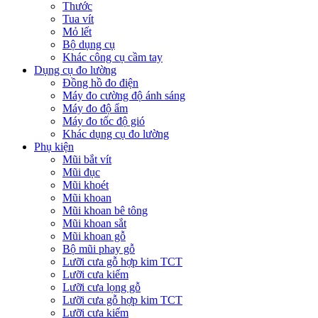
Thước
Tua vít
Mỏ lết
Bộ dụng cụ
Khác công cụ cầm tay
Dụng cụ đo lường
Đồng hồ đo điện
Máy đo cường độ ánh sáng
Máy đo độ ẩm
Máy đo tốc độ gió
Khác dụng cụ đo lường
Phụ kiện
Mũi bắt vít
Mũi đục
Mũi khoét
Mũi khoan
Mũi khoan bê tông
Mũi khoan sắt
Mũi khoan gỗ
Bộ mũi phay gỗ
Lưỡi cưa gỗ hợp kim TCT
Lưỡi cưa kiếm
Lưỡi cưa lọng gỗ
Lưỡi cưa gỗ hợp kim TCT
Lưỡi cưa kiếm