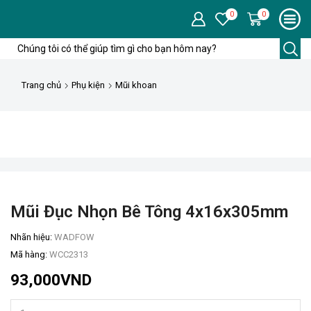
0
0
Trang chủ
Phụ kiện
Mũi khoan
Mũi Đục Nhọn Bê Tông 4x16x305mm
Nhãn hiệu:
WADFOW
Mã hàng:
WCC2313
93,000
VND